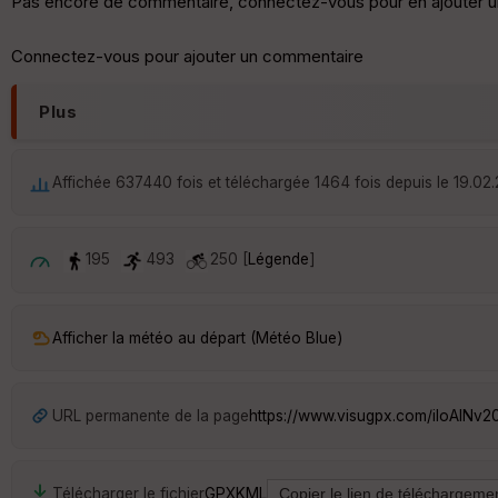
Pas encore de commentaire, connectez-vous pour en ajouter u
Connectez-vous pour ajouter un commentaire
Plus
Affichée 637440 fois et téléchargée 1464 fois depuis le 19.02.
195
493
250 [
Légende
]
Afficher la météo au départ (Météo Blue)
URL permanente de la page
https://www.visugpx.com/iIoAINv2
Télécharger le fichier
GPX
KML