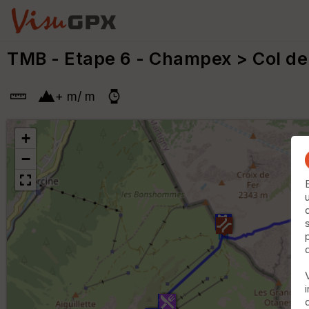
TMB - Etape 6 - Champex > Col de 
+
m
/
m
+
−