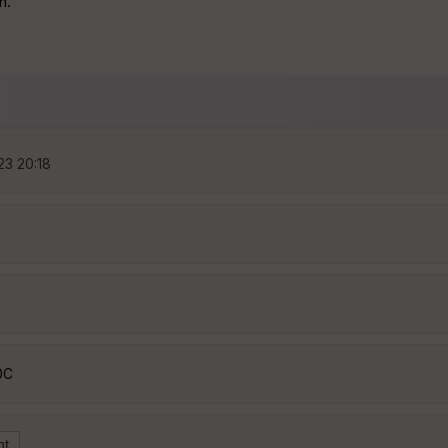
n.
23 20:18
0C