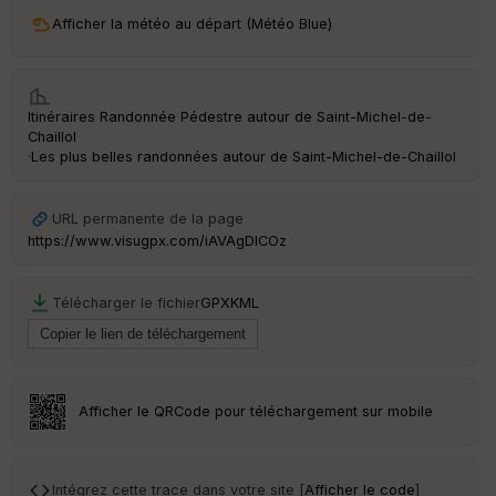
ri
v
Afficher la météo au départ (Météo Blue)
é
e
Fil
Itinéraires Randonnée Pédestre autour de
Saint-Michel-de-
tr
Chaillol
e
·
Les plus belles randonnées autour de Saint-Michel-de-Chaillol
P
OI
URL permanente de la page
https://www.visugpx.com/iAVAgDlCOz
C
ou
le
Télécharger le fichier
GPX
KML
ur
Afficher le QRCode pour téléchargement sur mobile
Ep
ai
ss
eu
Intégrez cette trace dans votre site [
Afficher le code
]