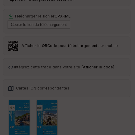
Télécharger le fichier
GPX
KML
Ep
ai
ss
eu
r
Afficher le QRCode pour téléchargement sur mobile
Tr
an
sp
Intégrez cette trace dans votre site [
Afficher le code
]
ar
en
ce
Cartes IGN correspondantes
Po
int
illé
s
S
e