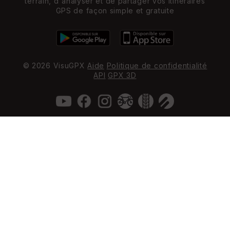
terrain, d'analyser et de partager vos itinéraires
GPS de façon simple et gratuite
© 2026 VisuGPX
Aide
Politique de confidentialité
API
GPX 3D