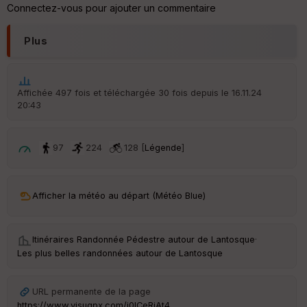
re
Connectez-vous pour ajouter un commentaire
IG
N
Plus
Aff
ic
he
r
Affichée 497 fois et téléchargée 30 fois depuis le 16.11.24
d
20:43
é
p
ar
t
97
224
128 [
Légende
]
ar
ri
v
Afficher la météo au départ (Météo Blue)
é
e
Itinéraires Randonnée Pédestre autour de
Lantosque
·
C
Les plus belles randonnées autour de Lantosque
ou
le
ur
URL permanente de la page
https://www.visugpx.com/i0ICeRiAt4