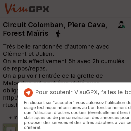
Circuit Colomban, Pïera Cava,
Forest Maïris
Très belle randonnée d'automne avec
Clément et Julien.
On a mis effectivement 5h avec 2h cumulés
de repos/repas.
On a pu voir l'entrée de la grotte de
Malpertus qui peut être visité avec
obligatoirement du matériel de spéléo.
Pour soutenir VisuGPX, faites le b
http://www.troglorites.fr/ATBIBiospel/Malpe
En cliquant sur "accepter" vous autorisez l'utilisation 
rtus.html
usage technique nécessaires au bon fonctionnement du 
que l'utilisation d'autres cookies (éventuellement tiers)
+
m
statistiques ou de personnalisation des annonces pour
proposer des services et des offres adaptées à vos c
d'interêt.