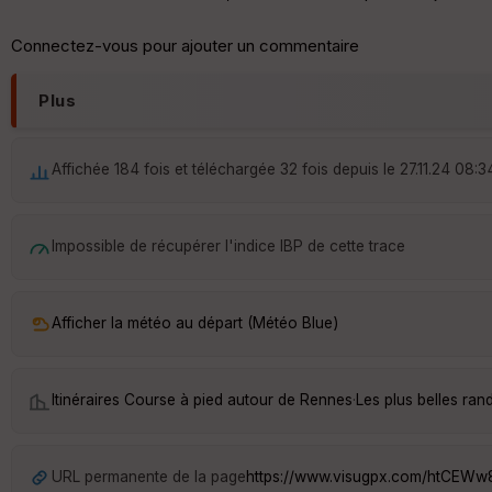
Connectez-vous pour ajouter un commentaire
Plus
Affichée 184 fois et téléchargée 32 fois depuis le 27.11.24 08:3
Impossible de récupérer l'indice IBP de cette trace
Afficher la météo au départ (Météo Blue)
Itinéraires Course à pied autour de
Rennes
·
Les plus belles ra
URL permanente de la page
https://www.visugpx.com/htCEW