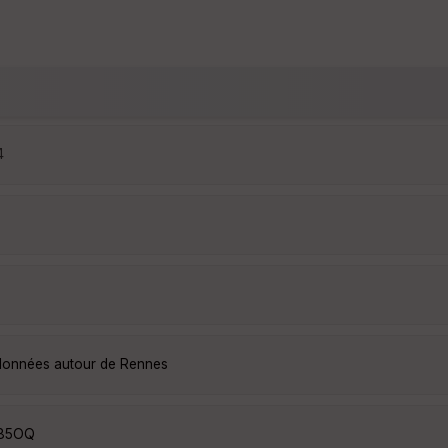
4
ndonnées autour de Rennes
w85OQ