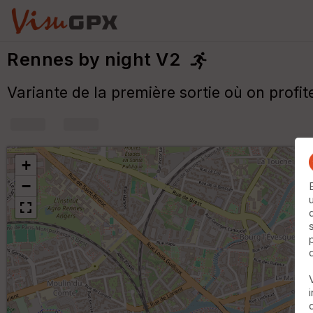
Rennes by night V2
Variante de la première sortie où on profit
+
−