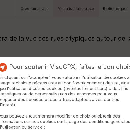
Créer une trace
Visualiser une trace
Bibliothèque
era de la vue des rues atypiques autour de l
Pour soutenir VisuGPX, faites le bon choi
En cliquant sur "accepter" vous autorisez l'utilisation de cookies à
usage technique nécessaires au bon fonctionnement du site, ainsi
que l'utilisation d'autres cookies (éventuellement tiers) à des fins
statistiques ou de personnalisation des annonces pour vous
proposer des services et des offres adaptées à vos centres
d'interêt.
Vous pouvez à tout moment modifier ce choix ou obtenir des
informations sur ces cookies sur la page des conditions générale
d'utilisation du service :