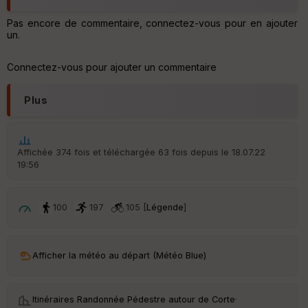
v
é
Pas encore de commentaire, connectez-vous pour en ajouter
e
un.
C
Connectez-vous pour ajouter un commentaire
ou
le
ur
Plus
Affichée 374 fois et téléchargée 63 fois depuis le 18.07.22
19:56
Ep
ai
ss
eu
100
197
105 [
Légende
]
r
Tr
Afficher la météo au départ (Météo Blue)
an
sp
ar
en
Itinéraires Randonnée Pédestre autour de
Corte
·