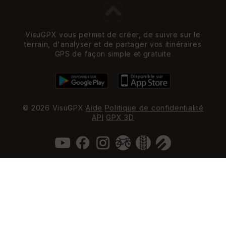
VisuGPX vous permet de créer, de suivre sur le
terrain, d'analyser et de partager vos itinéraires
GPS de façon simple et gratuite
© 2026 VisuGPX
Aide
Politique de confidentialité
API
GPX 3D