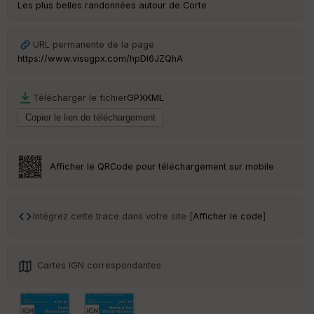
ce
Les plus belles randonnées autour de Corte
Po
URL permanente de la page
int
https://www.visugpx.com/hpDl6JZQhA
illé
s
Télécharger le fichier
GPX
KML
S
e
n
s
Afficher le QRCode pour téléchargement sur mobile
St
re
et
Intégrez cette trace dans votre site [
Afficher le code
]
Vi
e
w
Cartes IGN correspondantes