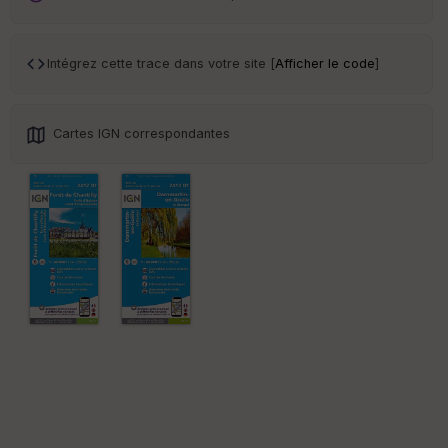
ar
en
ce
Intégrez cette trace dans votre site [
Afficher le code
]
Po
int
illé
Cartes IGN correspondantes
s
S
e
n
s
St
re
et
Vi
e
w