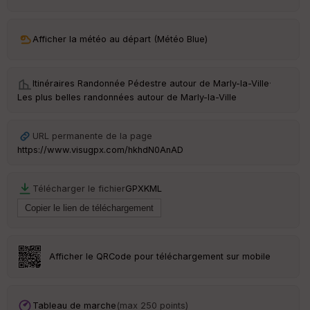
ar
ri
v
Afficher la météo au départ (Météo Blue)
é
e
Itinéraires Randonnée Pédestre autour de
Marly-la-Ville
·
C
Les plus belles randonnées autour de Marly-la-Ville
ou
le
ur
URL permanente de la page
https://www.visugpx.com/hkhdN0AnAD
Télécharger le fichier
GPX
KML
Ep
ai
ss
eu
r
Afficher le QRCode pour téléchargement sur mobile
Tr
an
sp
Tableau de marche
(max 250 points)