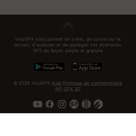
VisuGPX vous permet de créer, de suivre sur le
terrain, d'analyser et de partager vos itinéraires
GPS de façon simple et gratuite
© 2026 VisuGPX
Aide
Politique de confidentialité
API
GPX 3D