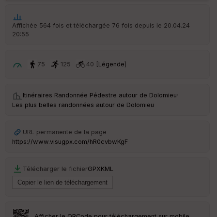
Tr
an
sp
Affichée 564 fois et téléchargée 76 fois depuis le 20.04.24
ar
20:55
en
ce
75
125
40 [
Légende
]
Po
int
illé
Itinéraires Randonnée Pédestre autour de
Dolomieu
·
s
Les plus belles randonnées autour de Dolomieu
S
e
URL permanente de la page
n
https://www.visugpx.com/hR0cvbwKgF
s
Télécharger le fichier
GPX
KML
St
re
et
Vi
e
w
Afficher le QRCode pour téléchargement sur mobile