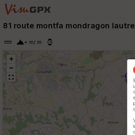
81 route montfa mondragon lautr
+
m
/
m
+
−