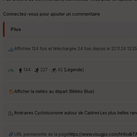
Connectez-vous pour ajouter un commentaire
Plus
Affichée 124 fois et téléchargée 24 fois depuis le 22.11.24 12:25
144
227
42 [
Légende
]
Afficher la météo au départ (Météo Blue)
Itinéraires Cyclotourisme autour de
Castres
·
Les plus belles ra
URL permanente de la page
https://www.visugpx.com/hHlxdkT