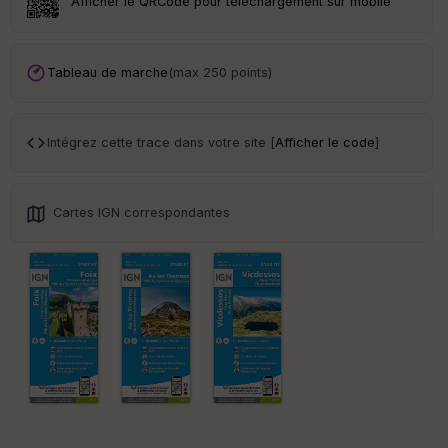
Afficher le QRCode pour téléchargement sur mobile
Tr
an
sp
Tableau de marche
(max 250 points)
ar
en
ce
Intégrez cette trace dans votre site [
Afficher le code
]
Po
int
illé
Cartes IGN correspondantes
s
S
e
n
s
St
re
et
Vi