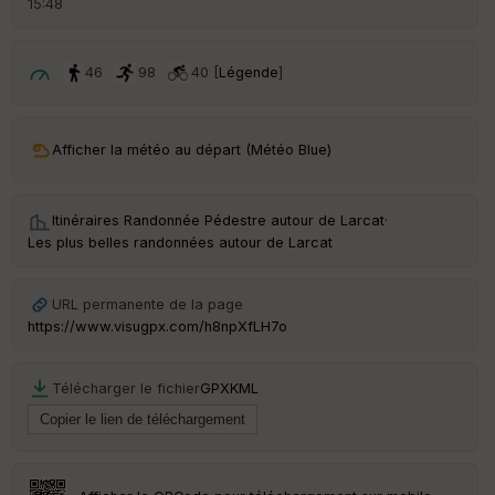
15:48
é
p
ar
t
46
98
40 [
Légende
]
ar
ri
v
Afficher la météo au départ (Météo Blue)
é
e
Itinéraires Randonnée Pédestre autour de
Larcat
·
C
Les plus belles randonnées autour de Larcat
ou
le
ur
URL permanente de la page
https://www.visugpx.com/h8npXfLH7o
Télécharger le fichier
GPX
KML
Ep
ai
ss
eu
r