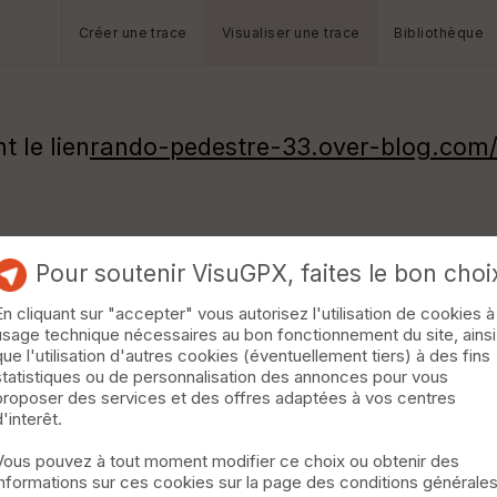
Créer une trace
Visualiser une trace
Bibliothèque
t le lien
rando-pedestre-33.over-blog.com
Pour soutenir VisuGPX, faites le bon choi
En cliquant sur "accepter" vous autorisez l'utilisation de cookies à
usage technique nécessaires au bon fonctionnement du site, ainsi
que l'utilisation d'autres cookies (éventuellement tiers) à des fins
statistiques ou de personnalisation des annonces pour vous
proposer des services et des offres adaptées à vos centres
d'interêt.
Vous pouvez à tout moment modifier ce choix ou obtenir des
informations sur ces cookies sur la page des conditions générale