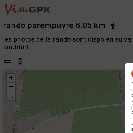
rando parempuyre 6.05 km
les photos de la rando sont dispo en suivan
km.html
+
−