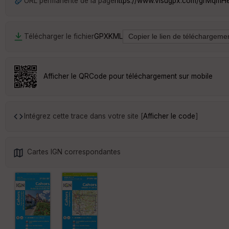
URL permanente de la page
https://www.visugpx.com/grMqmH
Télécharger le fichier
GPX
KML
Afficher le QRCode pour téléchargement sur mobile
Intégrez cette trace dans votre site [
Afficher le code
]
Cartes IGN correspondantes