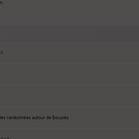
n.
03
lles randonnées autour de Bouziès