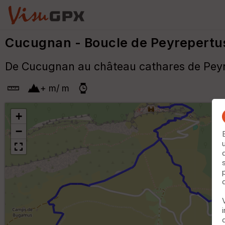
Cucugnan - Boucle de Peyrepertu
De Cucugnan au château cathares de Peyr
+
m
/
m
+
−