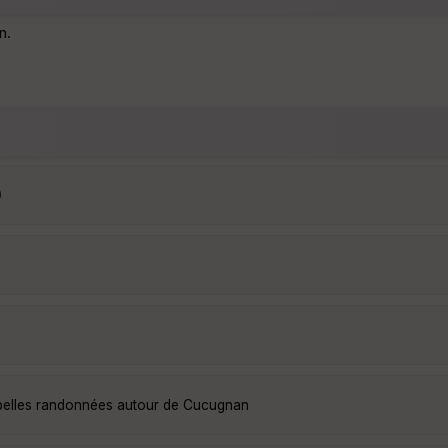
n.
0
 belles randonnées autour de Cucugnan