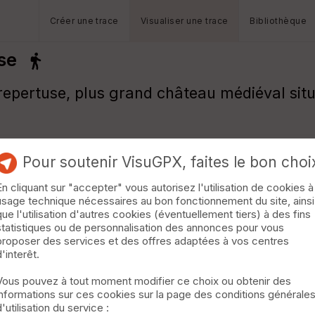
Créer une trace
Visualiser une trace
Bibliothèque
se
epertuse, plus grand château médiéval sit
Pour soutenir VisuGPX, faites le bon choi
En cliquant sur "accepter" vous autorisez l'utilisation de cookies à
usage technique nécessaires au bon fonctionnement du site, ainsi
que l'utilisation d'autres cookies (éventuellement tiers) à des fins
statistiques ou de personnalisation des annonces pour vous
proposer des services et des offres adaptées à vos centres
d'interêt.
Vous pouvez à tout moment modifier ce choix ou obtenir des
informations sur ces cookies sur la page des conditions générale
d'utilisation du service :