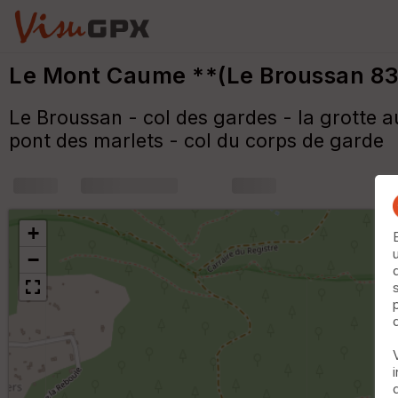
Le Mont Caume **(Le Broussan 83
Le Broussan - col des gardes - la grotte a
pont des marlets - col du corps de garde
+
m
+
−