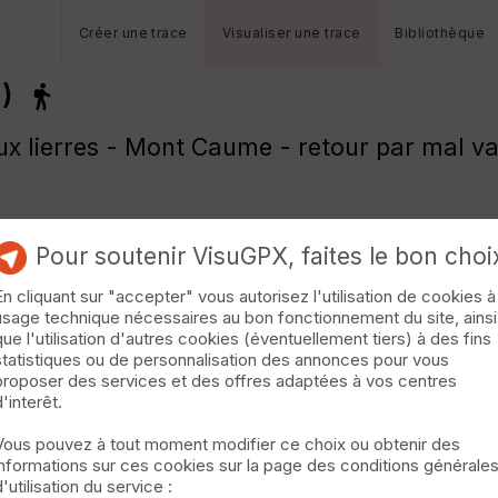
Créer une trace
Visualiser une trace
Bibliothèque
)
ux lierres - Mont Caume - retour par mal va
Pour soutenir VisuGPX, faites le bon choi
En cliquant sur "accepter" vous autorisez l'utilisation de cookies à
usage technique nécessaires au bon fonctionnement du site, ainsi
que l'utilisation d'autres cookies (éventuellement tiers) à des fins
statistiques ou de personnalisation des annonces pour vous
proposer des services et des offres adaptées à vos centres
d'interêt.
Vous pouvez à tout moment modifier ce choix ou obtenir des
informations sur ces cookies sur la page des conditions générale
d'utilisation du service :