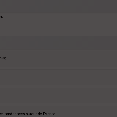
n.
5:25
lles randonnées autour de Évenos