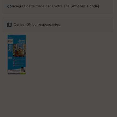
an
sp
Intégrez cette trace dans votre site [
Afficher le code
]
ar
en
ce
Cartes IGN correspondantes
Po
int
illé
s
S
e
n
s
St
re
et
Vi
e
w