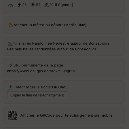
t
36
57
19 [
Légende
]
ar
ri
v
Afficher la météo au départ (Météo Blue)
é
e
Itinéraires Randonnée Pédestre autour de
Bonsecours
·
C
Les plus belles randonnées autour de Bonsecours
ou
le
ur
URL permanente de la page
https://www.visugpx.com/gZYJ9ngrKs
Télécharger le fichier
GPX
KML
Ep
ai
ss
eu
r
Afficher le QRCode pour téléchargement sur mobile
Tr