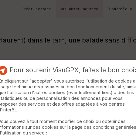
Créer une trace
Visualiser une trace
Bibliothèque
urent) dans le tarn, une balade sans diffic
Pour soutenir VisuGPX, faites le bon choi
En cliquant sur "accepter" vous autorisez l'utilisation de cookies à
usage technique nécessaires au bon fonctionnement du site, ainsi
que l'utilisation d'autres cookies (éventuellement tiers) à des fins
statistiques ou de personnalisation des annonces pour vous
proposer des services et des offres adaptées à vos centres
d'interêt.
Vous pouvez à tout moment modifier ce choix ou obtenir des
informations sur ces cookies sur la page des conditions générale
d'utilisation du service :