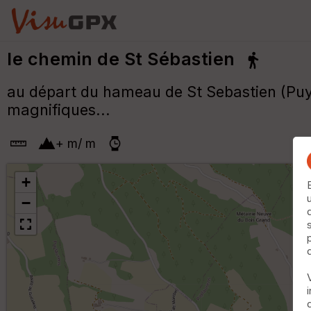
le chemin de St Sébastien
au départ du hameau de St Sebastien (Puyla
magnifiques...
+
m
/
m
+
−