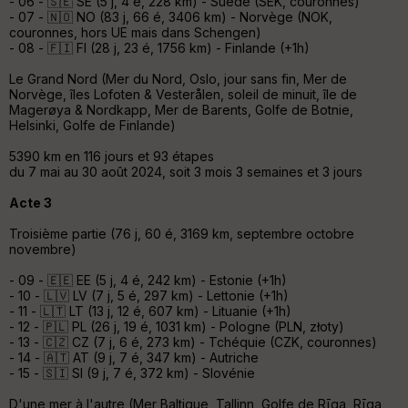
- 06 - 🇸🇪 SE (5 j, 4 é, 228 km) - Suède (SEK, couronnes)
S
- 07 - 🇳🇴 NO (83 j, 66 é, 3406 km) - Norvège (NOK,
e
couronnes, hors UE mais dans Schengen)
n
- 08 - 🇫🇮 FI (28 j, 23 é, 1756 km) - Finlande (+1h)
s
Le Grand Nord (Mer du Nord, Oslo, jour sans fin, Mer de
Norvège, îles Lofoten & Vesterålen, soleil de minuit, île de
St
Magerøya & Nordkapp, Mer de Barents, Golfe de Botnie,
re
Helsinki, Golfe de Finlande)
et
Vi
5390 km en 116 jours et 93 étapes
e
du 7 mai au 30 août 2024, soit 3 mois 3 semaines et 3 jours
w
Acte 3
Troisième partie (76 j, 60 é, 3169 km, septembre octobre
novembre)
- 09 - 🇪🇪 EE (5 j, 4 é, 242 km) - Estonie (+1h)
- 10 - 🇱🇻 LV (7 j, 5 é, 297 km) - Lettonie (+1h)
- 11 - 🇱🇹 LT (13 j, 12 é, 607 km) - Lituanie (+1h)
- 12 - 🇵🇱 PL (26 j, 19 é, 1031 km) - Pologne (PLN, złoty)
- 13 - 🇨🇿 CZ (7 j, 6 é, 273 km) - Tchéquie (CZK, couronnes)
- 14 - 🇦🇹 AT (9 j, 7 é, 347 km) - Autriche
- 15 - 🇸🇮 SI (9 j, 7 é, 372 km) - Slovénie
D'une mer à l'autre (Mer Baltique, Tallinn, Golfe de Rīga, Rīga,