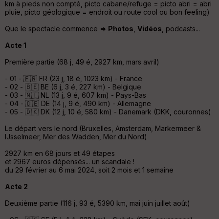
km à pieds non compté, picto cabane/refuge = picto abri = abri
pluie, picto géologique = endroit ou route cool ou bon feeling)
Que le spectacle commence =>
Photos
,
Vidéos
, podcasts...
Acte 1
Ep
ai
Première partie (68 j, 49 é, 2927 km, mars avril)
ss
eu
- 01 - 🇫🇷 FR (23 j, 18 é, 1023 km) - France
r
- 02 - 🇧🇪 BE (6 j, 3 é, 227 km) - Belgique
- 03 - 🇳🇱 NL (13 j, 9 é, 607 km) - Pays-Bas
- 04 - 🇩🇪 DE (14 j, 9 é, 490 km) - Allemagne
Tr
- 05 - 🇩🇰 DK (12 j, 10 é, 580 km) - Danemark (DKK, couronnes)
an
sp
Le départ vers le nord (Bruxelles, Amsterdam, Markermeer &
ar
IJsselmeer, Mer des Wadden, Mer du Nord)
en
ce
2927 km en 68 jours et 49 étapes
et 2967 euros dépensés... un scandale !
du 29 février au 6 mai 2024, soit 2 mois et 1 semaine
Po
int
Acte 2
illé
s
Deuxième partie (116 j, 93 é, 5390 km, mai juin juillet août)