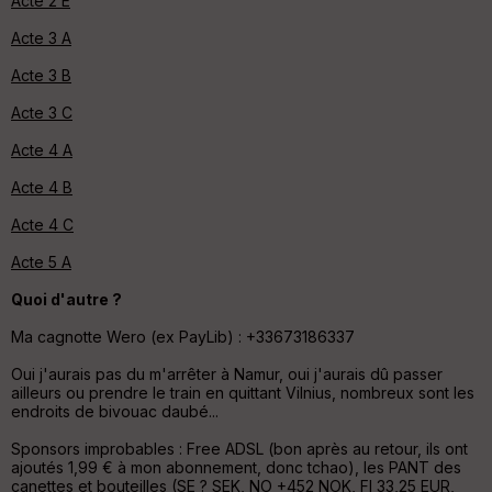
Acte 2 E
Acte 3 A
Acte 3 B
Acte 3 C
Acte 4 A
Acte 4 B
Acte 4 C
Acte 5 A
Quoi d'autre ?
Ma cagnotte Wero (ex PayLib) : +33673186337
Oui j'aurais pas du m'arrêter à Namur, oui j'aurais dû passer
ailleurs ou prendre le train en quittant Vilnius, nombreux sont les
endroits de bivouac daubé...
Sponsors improbables : Free ADSL (bon après au retour, ils ont
ajoutés 1,99 € à mon abonnement, donc tchao), les PANT des
canettes et bouteilles (SE
? SEK
, NO
+452 NOK
, FI
33,25 EUR
,