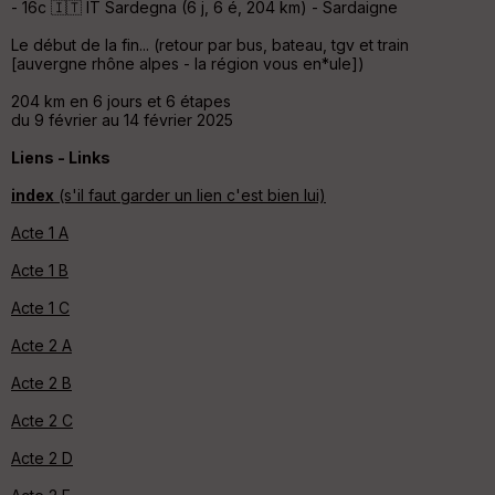
- 16c 🇮🇹 IT Sardegna (6 j, 6 é, 204 km) - Sardaigne
Le début de la fin... (retour par bus, bateau, tgv et train
[auvergne rhône alpes - la région vous en*ule])
204 km en 6 jours et 6 étapes
du 9 février au 14 février 2025
Liens - Links
index
(s'il faut garder un lien c'est bien lui)
Acte 1 A
Acte 1 B
Acte 1 C
Acte 2 A
Acte 2 B
Acte 2 C
Acte 2 D