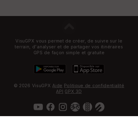
VisuGPX vous permet de créer, de suivre sur le
terrain, d'analyser et de partager vos itinéraires
GPS de façon simple et gratuite
© 2026 VisuGPX
Aide
Politique de confidentialité
API
GPX 3D