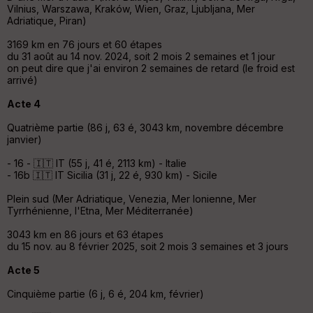
Vilnius, Warszawa, Kraków, Wien, Graz, Ljubljana, Mer
Adriatique, Piran)
3169 km en 76 jours et 60 étapes
du 31 août au 14 nov. 2024, soit 2 mois 2 semaines et 1 jour
on peut dire que j'ai environ 2 semaines de retard (le froid est
arrivé)
Acte 4
Quatrième partie (86 j, 63 é, 3043 km, novembre décembre
janvier)
- 16 - 🇮🇹 IT (55 j, 41 é, 2113 km) - Italie
- 16b 🇮🇹 IT Sicilia (31 j, 22 é, 930 km) - Sicile
Plein sud (Mer Adriatique, Venezia, Mer Ionienne, Mer
Tyrrhénienne, l'Etna, Mer Méditerranée)
3043 km en 86 jours et 63 étapes
du 15 nov. au 8 février 2025, soit 2 mois 3 semaines et 3 jours
Acte 5
Cinquième partie (6 j, 6 é, 204 km, février)