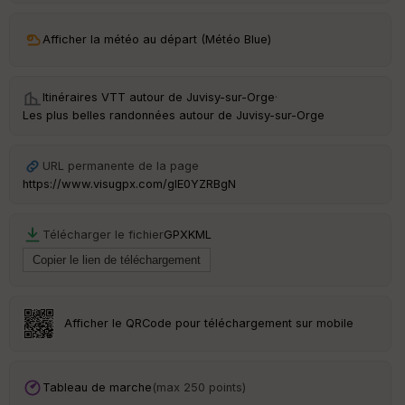
ar
Afficher la météo au départ (Météo Blue)
ri
v
é
e
Itinéraires VTT autour de
Juvisy-sur-Orge
·
Les plus belles randonnées autour de Juvisy-sur-Orge
C
ou
le
URL permanente de la page
ur
https://www.visugpx.com/gIE0YZRBgN
Télécharger le fichier
GPX
KML
Ep
ai
ss
eu
r
Afficher le QRCode pour téléchargement sur mobile
Tr
an
Tableau de marche
(max 250 points)
sp