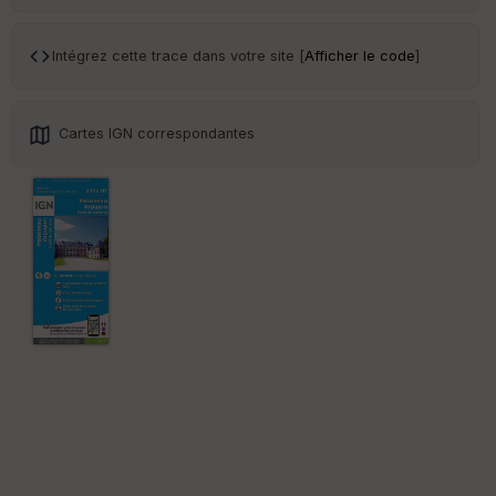
ar
en
ce
Intégrez cette trace dans votre site [
Afficher le code
]
Po
int
Cartes IGN correspondantes
illé
s
S
e
n
s
St
re
et
Vi
e
w