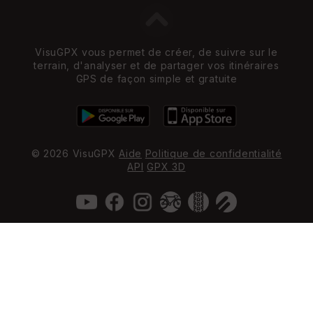
VisuGPX vous permet de créer, de suivre sur le
terrain, d'analyser et de partager vos itinéraires
GPS de façon simple et gratuite
© 2026 VisuGPX
Aide
Politique de confidentialité
API
GPX 3D