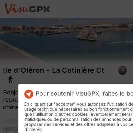
Ile d'Oléron - La Cotinière Ct
Bonjour, comme mes petites jambes avaient
Pour soutenir VisuGPX, faites le b
repris le rythme on a continué sur le fort du
En cliquant sur "accepter" vous autorisez l'utilisation 
château et son port.
usage technique nécessaires au bon fonctionnement du 
que l'utilisation d'autres cookies (éventuellement tiers)
statistiques ou de personnalisation des annonces pour
proposer des services et des offres adaptées à vos c
d'interêt.