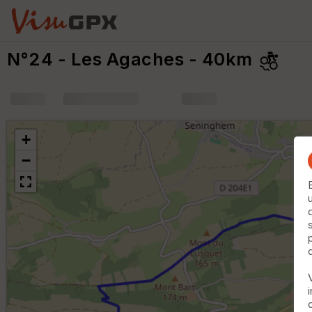
N°24 - Les Agaches - 40km
+
m
+
−