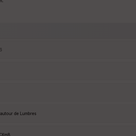
n.
16
 autour de Lumbres
yCXm8