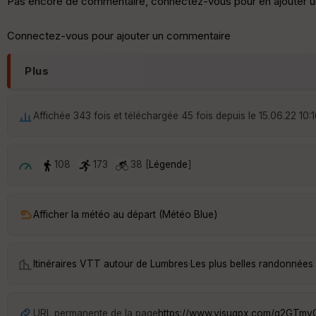
Pas encore de commentaire, connectez-vous pour en ajouter u
Connectez-vous pour ajouter un commentaire
Plus
Affichée 343 fois et téléchargée 45 fois depuis le 15.06.22 10:
108
173
38 [
Légende
]
Afficher la météo au départ (Météo Blue)
Itinéraires VTT autour de
Lumbres
·
Les plus belles randonnées
URL permanente de la page
https://www.visugpx.com/g2GTm