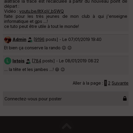
alatrace la trace est recalculée à partir du nouveau point de
départ :
Vidéo :
youtu.be/lltXqV_bSWQ
faite pour les très jeunes de mon club à qui j'enseigne
informatique et gps ....!
ce tuto peut être utile à tout le monde!
Admin
[
9196
posts] - Le 07/01/2019 19:40
Et bien ça conserve la rando 😉 😉
L
lotois
[
784
posts] - Le 08/01/2019 08:22
.... la tête et les jambes ....! 😄 😉
Aller à la page :
1
2
Suivante
Connectez-vous pour poster