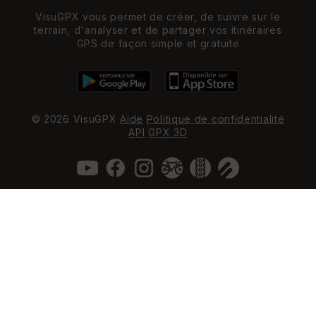
VisuGPX vous permet de créer, de suivre sur le
terrain, d'analyser et de partager vos itinéraires
GPS de façon simple et gratuite
© 2026 VisuGPX
Aide
Politique de confidentialité
API
GPX 3D