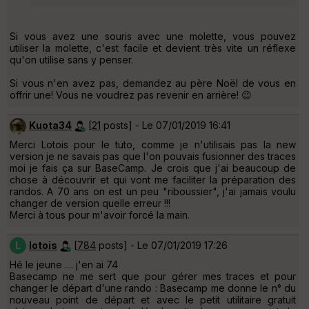
Si vous avez une souris avec une molette, vous pouvez
utiliser la molette, c'est facile et devient très vite un réflexe
qu'on utilise sans y penser.
Si vous n'en avez pas, demandez au père Noël de vous en
offrir une! Vous ne voudrez pas revenir en arrière! 😉
Kuota34
[
21
posts] - Le 07/01/2019 16:41
Merci Lotois pour le tuto, comme je n'utilisais pas la new
version je ne savais pas que l'on pouvais fusionner des traces
moi je fais ça sur BaseCamp. Je crois que j'ai beaucoup de
chose à découvrir et qui vont me faciliter la préparation des
randos. A 70 ans on est un peu "riboussier", j'ai jamais voulu
changer de version quelle erreur !!!
Merci à tous pour m'avoir forcé la main.
L
lotois
[
784
posts] - Le 07/01/2019 17:26
Hé le jeune .... j'en ai 74
Basecamp ne me sert que pour gérer mes traces et pour
changer le départ d'une rando : Basecamp me donne le n° du
nouveau point de départ et avec le petit utilitaire gratuit