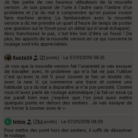
Je fais partie de ces heureux utilisateurs de la nouvelle
version. Je suis passé de l'une à l'autre sans l'ombre d'un
problème et j'ai du mal à comprendre qu'on puisse vouloir
faire machine arrière. La familiarisation avec la nouvelle
version a dû me prendre un quart d'heure (le temps de poster
une question sur le forum pour un détail qui m'avait échappé).
Alors franchissez le pas, c'est très loin d'être un fossé ! De
plus, les apports de la nouvelle version en ce qui concerne le
routage sont très appréciables.
Kuota34
[
21
posts] - Le 07/01/2019 08:25
Je vois que la nouvelle version fait l'unanimité je vais essayer
de travailler avec, le problème qui m'a fait ne pas l'utiliser
c'est qu'avec la old V. pour zoomer je fais un double clic,
avec la new V. ça commence une trace et comme une
habitude ça a du mal à disparaître je n'ai pas persisté. Comme
vous m'avez parlé de routage automatique j'ai fait un essai ça
me paraît bien mais j'espère que l'on peut aussi mettre
quelques points en dehors des sentiers . Je vais essayer de
me forcer à zoomer avec le +.
L
lotois
[
784
posts] - Le 07/01/2019 08:29
Pour mettre des point hors des sentiers, il suffit de désactiver
le routage.