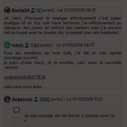
Kuota34
[
21
posts] - Le 07/01/2019 08:31
Je viens d'essayer le routage effectivement c'est super
pratique et un fois une trace terminée j'ai effectivement pu
déplacer des points en dehors des sentiers mais j'ai encore
fait un loupé avec le double clic (vraiment une sale habitude)..
L
lotois
[
784
posts] - Le 07/01/2019 08:37
Pour les membres de mon club, j'ai fait un tuto rapide
(montage succint)
je pars d'une trace, je la modifie, ceci avec la nouvelle
version
youtu.be/oIURcF71FQI
cela peut vous aider ...
Angstrom
[
1990
posts] - Le 07/01/2019 11:23
Je vais essayer de me forcer à zoomer avec le
+.