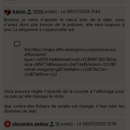
Admin
[
9196
posts] - Le 08/07/2026 11:44
Bonjour, je viens d'ajouter le calcul auto de la date, vous
n'avez donc pas besoin de la préciser, elle sera toujours à
jour. La séquence à copier/coller est
fire;https://maps.effis.emergency.copernicus.eu/
effist/wmts?
layer=mf010.fwi&tilematrixset=ECMWF3857&Ser
vice=WMTS&Request=GetTile&Version=1.0.0&F
ormat=image/png&TileMatrix={z}&TileCol=
{x}&TileRow={y}
Vous pouvez régler l'opacité de la couche à l'affichage pour
ne pas qu'elle masque le reste.
(par contre des fichiers de scripts ont changé, il faut vider les
données de site)
A
alexandre.gadiou
[
6
posts] - Le 08/07/2026 12:36