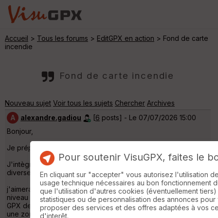
Accueil
>
Tous les forums
>
EditGPX en action
> Fond de carte
incendie
Fond de carte incendie
Nouveau sujet
Voir tous les sujets
Chercher
Archives
A
alexandre.gadiou
[
6
posts] - Le 07/07/2026 15:00
Bonjour,
Je prépare actuellement des traces off-road moto.
Pour soutenir VisuGPX, faites le b
J'intègre au maximum le cadre légal et interdiction locale
diverses pour la création des GPX.
En cliquant sur "accepter" vous autorisez l'utilisation 
usage technique nécessaires au bon fonctionnement du 
j'aimerai savoir s'il est possible d'intégrer un calque avec le
que l'utilisation d'autres cookies (éventuellement tiers)
niveau d'alerte incendie? Cela permettrait en éditant son tracé
statistiques ou de personnalisation des annonces pour
GPX de se rendre compte automatique si nous allons traverser
proposer des services et des offres adaptées à vos c
une zone avec restriction pour les véhicules à moteur.
d'interêt.