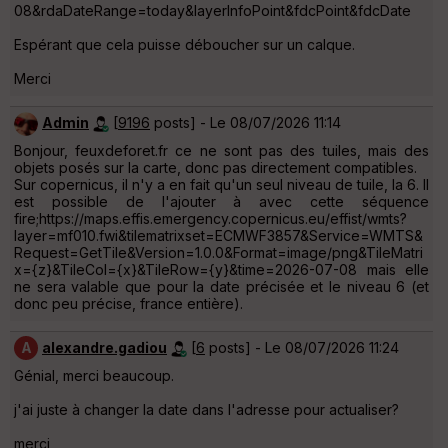
08&rdaDateRange=today&layerInfoPoint&fdcPoint&fdcDate
Espérant que cela puisse déboucher sur un calque.
Merci
Admin
[
9196
posts] - Le 08/07/2026 11:14
Bonjour, feuxdeforet.fr ce ne sont pas des tuiles, mais des
objets posés sur la carte, donc pas directement compatibles.
Sur copernicus, il n'y a en fait qu'un seul niveau de tuile, la 6. Il
est possible de l'ajouter à avec cette séquence
fire;https://maps.effis.emergency.copernicus.eu/effist/wmts?
layer=mf010.fwi&tilematrixset=ECMWF3857&Service=WMTS&
Request=GetTile&Version=1.0.0&Format=image/png&TileMatri
x={z}&TileCol={x}&TileRow={y}&time=2026-07-08 mais elle
ne sera valable que pour la date précisée et le niveau 6 (et
donc peu précise, france entière).
A
alexandre.gadiou
[
6
posts] - Le 08/07/2026 11:24
Génial, merci beaucoup.
j'ai juste à changer la date dans l'adresse pour actualiser?
merci