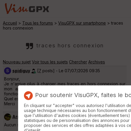
Accueil
>
Tous les forums
>
VisuGPX sur smartphone
> traces
hors connexion
traces hors connexion
Nouveau sujet
Voir tous les sujets
Chercher
Archives
S
spidiguy
[
7
posts] - Le 07/07/2026 09:35
Bonjour,
Je n'arrive plus à charger mes traces en hors connexion sur
mon appareil android, ni ouvrir les cartes alors que tout
fonctionnait recemment.
Pour soutenir VisuGPX, faites le b
Quel est le problème ?
Merci
En cliquant sur "accepter" vous autorisez l'utilisation 
usage technique nécessaires au bon fonctionnement du 
que l'utilisation d'autres cookies (éventuellement tiers)
ArouG
[
824
posts] - Le 07/07/2026 11:48
statistiques ou de personnalisation des annonces pour
Aucun souci de mon côté !! (Rappel :
discussion précédente
)
proposer des services et des offres adaptées à vos c
d'interêt.