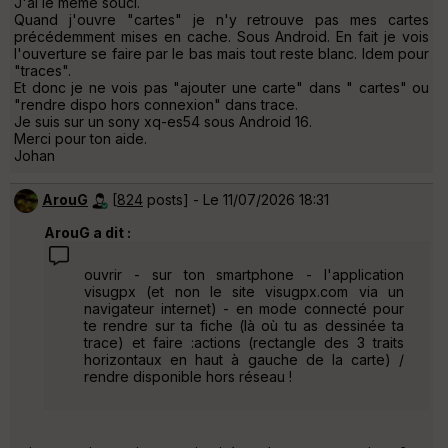
J'ai le même souci.
Quand j'ouvre "cartes" je n'y retrouve pas mes cartes
précédemment mises en cache. Sous Android. En fait je vois
l'ouverture se faire par le bas mais tout reste blanc. Idem pour
"traces".
Et donc je ne vois pas "ajouter une carte" dans " cartes" ou
"rendre dispo hors connexion" dans trace.
Je suis sur un sony xq-es54 sous Android 16.
Merci pour ton aide.
Johan
ArouG
[
824
posts] - Le 11/07/2026 18:31
ArouG a dit :
ouvrir - sur ton smartphone - l'application
visugpx (et non le site visugpx.com via un
navigateur internet) - en mode connecté pour
te rendre sur ta fiche (là où tu as dessinée ta
trace) et faire :actions (rectangle des 3 traits
horizontaux en haut à gauche de la carte) /
rendre disponible hors réseau !