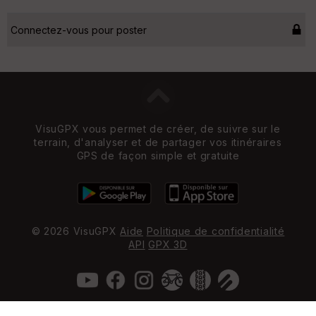
Connectez-vous pour poster
VisuGPX vous permet de créer, de suivre sur le
terrain, d'analyser et de partager vos itinéraires
GPS de façon simple et gratuite
© 2026 VisuGPX
Aide
Politique de confidentialité
API
GPX 3D