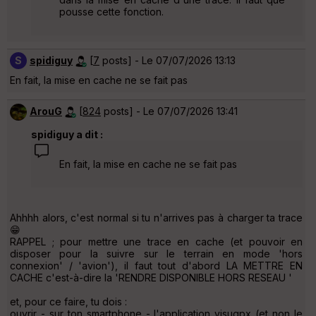
pousse cette fonction.
S
spidiguy
[
7
posts] - Le 07/07/2026 13:13
En fait, la mise en cache ne se fait pas
ArouG
[
824
posts] - Le 07/07/2026 13:41
spidiguy a dit :
En fait, la mise en cache ne se fait pas
Ahhhh alors, c'est normal si tu n'arrives pas à charger ta trace
😁
RAPPEL ; pour mettre une trace en cache (et pouvoir en
disposer pour la suivre sur le terrain en mode 'hors
connexion' / 'avion'), il faut tout d'abord LA METTRE EN
CACHE c'est-à-dire la 'RENDRE DISPONIBLE HORS RESEAU '
et, pour ce faire, tu dois :
ouvrir - sur ton smartphone - l'application visugpx (et non le