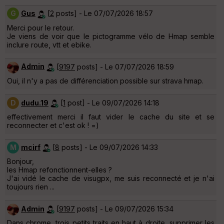
G
Gus
[
2
posts] - Le 07/07/2026 18:57
Merci pour le retour.
Je viens de voir que le pictogramme vélo de Hmap semble
inclure route, vtt et ebike.
Admin
[
9197
posts] - Le 07/07/2026 18:59
Oui, il n'y a pas de différenciation possible sur strava hmap.
D
dudu.19
[
1
post] - Le 09/07/2026 14:18
effectivement merci il faut vider le cache du site et se
reconnecter et c'est ok ! =)
M
mcirf
[
8
posts] - Le 09/07/2026 14:33
Bonjour,
les Hmap refonctionnent-elles ?
J'ai vidé le cache de visugpx, me suis reconnecté et je n'ai
toujours rien ...
Admin
[
9197
posts] - Le 09/07/2026 15:34
Dans chrome, trois petits traits en haut à droite, supprimer les