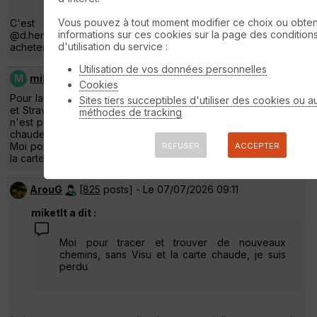
Vous pouvez à tout moment modifier ce choix ou obten
C'est un peu pour cela que j'essayais d'expliquer à
informations sur ces cookies sur la page des condition
@d.henry4 que je trouvais stupide de vendre visu pour
d'utilisation du service :
acheter strava ... Merci de confirmer 🤨
Utilisation de vos données personnelles
M
miketlt
[
31
posts] - Le 07/07/2026 07:49
Cookies
Pour la conception des parcours il n'y a pas photo entre Visu
Sites tiers succeptibles d'utiliser des cookies ou a
et Strava. Avec Strava tu vois les chemins empruntés mais ce
méthodes de tracking
n'est pas du tout intuitif. Croisons les doigts pour que la carte
chaude subsiste sur Visu sachant que c'est celle de Strava.
Moi pour tracer et trouver de nouveaux chemins, sans Visu et
REFUSER
ACCEPTER
la carte chaude, je suis perdu. 😢
ArouG
[
825
posts] - Le 07/07/2026 09:11
miketlt a dit :
Moi pour tracer et trouver de nouveaux
chemins, sans Visu et la carte chaude, je suis
perdu