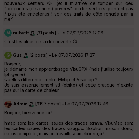
nouveaux sentiers 😜 (et il m'arrive de tomber sur des
"propriétés (devenues) privées" ou des sentiers qui n'ont pas
/ plus été entretenus ! voir des traits de côte rongés par la
mer)
M
miketlt
[
31
posts] - Le 07/07/2026 12:06
C'est les aléas de la découverte 😄
G
Gus
[
2
posts] - Le 07/07/2026 17:27
Bonjour,
je démarre mon apprentissage VisuGPX (mais j'utilise toujours
Iphigenie)
Quelles differences entre HMap et Visumap ?
Je suis essentiellement vtt (ebike) et cette pratique n'existe
pas sur la carte de chaleur.
Admin
[
9197
posts] - Le 07/07/2026 17:46
Bonjour, bienvenue ici !
hmap sont les cartes issues des traces strava. VisuMap sont
les cartes issues des traces visugpx. Solution maison donc,
moins complète, mais on travaille à améliorer ça !