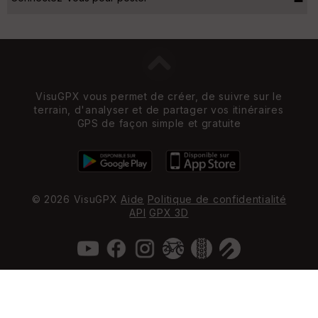
VisuGPX vous permet de créer, de suivre sur le
terrain, d'analyser et de partager vos itinéraires
GPS de façon simple et gratuite
© 2026 VisuGPX
Aide
Politique de confidentialité
API
GPX 3D