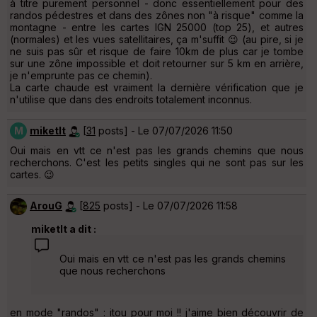
à titre purement personnel - donc essentiellement pour des
randos pédestres et dans des zônes non "à risque" comme la
montagne - entre les cartes IGN 25000 (top 25), et autres
(normales) et les vues satellitaires, ça m'suffit 😉 (au pire, si je
ne suis pas sûr et risque de faire 10km de plus car je tombe
sur une zône impossible et doit retourner sur 5 km en arrière,
je n'emprunte pas ce chemin).
La carte chaude est vraiment la dernière vérification que je
n'utilise que dans des endroits totalement inconnus.
M
miketlt
[
31
posts] - Le 07/07/2026 11:50
Oui mais en vtt ce n'est pas les grands chemins que nous
recherchons. C'est les petits singles qui ne sont pas sur les
cartes. 😉
ArouG
[
825
posts] - Le 07/07/2026 11:58
miketlt a dit :
Oui mais en vtt ce n'est pas les grands chemins
que nous recherchons
en mode "randos" : itou pour moi !! j'aime bien découvrir de