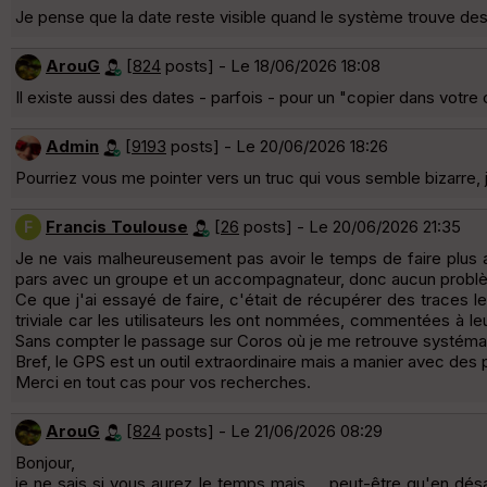
Je pense que la date reste visible quand le système trouve des 
ArouG
[
824
posts] - Le 18/06/2026 18:08
Il existe aussi des dates - parfois - pour un "copier dans votr
Admin
[
9193
posts] - Le 20/06/2026 18:26
Pourriez vous me pointer vers un truc qui vous semble bizarre, 
Francis Toulouse
[
26
posts] - Le 20/06/2026 21:35
F
Je ne vais malheureusement pas avoir le temps de faire plus a
pars avec un groupe et un accompagnateur, donc aucun problème 
Ce que j'ai essayé de faire, c'était de récupérer des traces l
triviale car les utilisateurs les ont nommées, commentées à leur
Sans compter le passage sur Coros où je me retrouve systémat
Bref, le GPS est un outil extraordinaire mais a manier avec de
Merci en tout cas pour vos recherches.
ArouG
[
824
posts] - Le 21/06/2026 08:29
Bonjour,
je ne sais si vous aurez le temps mais ... peut-être qu'en d