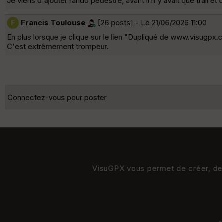
Je viens d'ajouter rando pédestre, avant il n'y avait que trail et
Francis Toulouse
[
26
posts] - Le 21/06/2026 11:00
F
En plus lorsque je clique sur le lien "Dupliqué de www.visugpx
C'est extrêmement trompeur.
Connectez-vous pour poster
VisuGPX vous permet de créer, de s