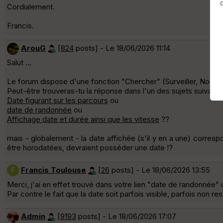
Cordialement.
Francis.
ArouG
[
824
posts] - Le 18/06/2026 11:14
Salut ...
Le forum dispose d'une fonction "Chercher" (Surveiller, Nouveau
Peut-être trouveras-tu la réponse dans l'un des sujets suivants 
Date figurant sur les parcours
ou
date de randonnée
ou
Affichage date et durée ainsi que les vitesse
??
mais - globalement - la date affichée (s'il y en a une) correspo
être horodatées, devraient posséder une date !?
Francis Toulouse
[
26
posts] - Le 18/06/2026 13:55
F
Merci, j'ai en effet trouvé dans votre lien "date de randonnée" 
Par contre le fait que la date soit parfois visible, parfois non r
Admin
[
9193
posts] - Le 18/06/2026 17:07