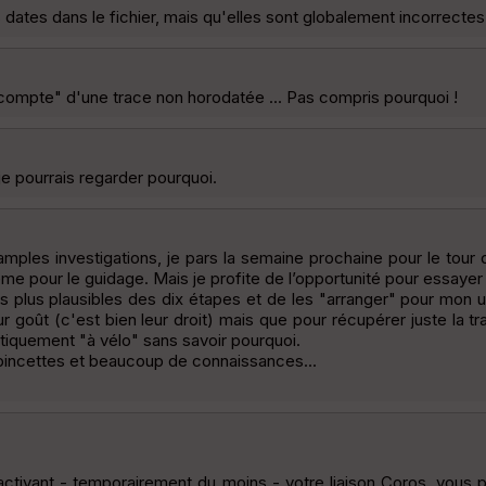
dates dans le fichier, mais qu'elles sont globalement incorrectes
e compte" d'une trace non horodatée ... Pas compris pourquoi !
je pourrais regarder pourquoi.
mples investigations, je pars la semaine prochaine pour le tour 
pour le guidage. Mais je profite de l’opportunité pour essayer le
es plus plausibles des dix étapes et de les "arranger" pour mon u
 goût (c'est bien leur droit) mais que pour récupérer juste la tra
iquement "à vélo" sans savoir pourquoi.
s pincettes et beaucoup de connaissances...
ésactivant - temporairement du moins - votre liaison Coros, vou