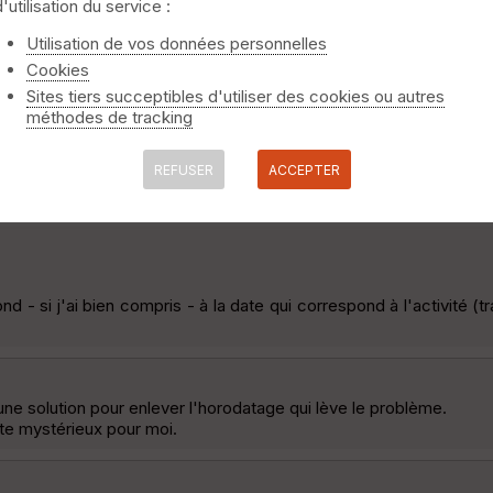
d'utilisation du service :
Utilisation de vos données personnelles
Cookies
Sites tiers succeptibles d'utiliser des cookies ou autres
méthodes de tracking
REFUSER
ACCEPTER
 sujet, Voir tous les sujets,
Chercher
, Archives) ...
:
nd - si j'ai bien compris - à la date qui correspond à l'activité (
une solution pour enlever l'horodatage qui lève le problème.
este mystérieux pour moi.