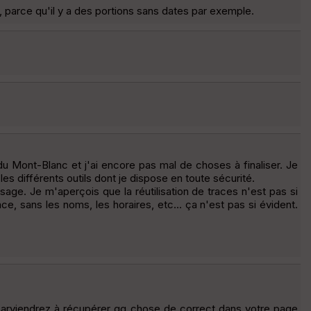
, parce qu'il y a des portions sans dates par exemple.
du Mont-Blanc et j'ai encore pas mal de choses à finaliser. Je
s différents outils dont je dispose en toute sécurité.
sage. Je m'aperçois que la réutilisation de traces n'est pas si
ce, sans les noms, les horaires, etc... ça n'est pas si évident.
s parviendrez à récupérer qq chose de correct dans votre page