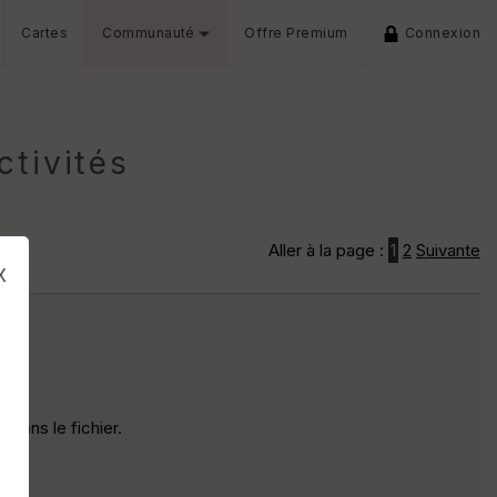
Cartes
Communauté
Offre Premium
Connexion
ctivités
Aller à la page :
1
2
Suivante
x
 dans le fichier.
s