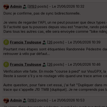
Admin
[
9193
posts] - Le 21/06/2026 10:32
Donc je confirme, pas de sync bidirectionnelle.
Je viens de regarder l'API, un ne peut pousser que deux types d'
Si l'activité que tu pousses depuis visu est "marche, rando péd
Dans tous les autres cas, elle sera envoyée comme "bike riding
Francis Toulouse
[
26
posts] - Le 21/06/2026 10:39
F
Pourtant mes étapes sont étiquetées Randonnée Pédestre dan
retrouver à vélo par défaut...
Francis Toulouse
[
26
posts] - Le 21/06/2026 10:46
F
Vérification vite faite. En mode "course à pied" sur VisuGPX, l
Reste à savoir s'il y a re-routage vélo quand une trace arrive 
Autre question, pour faire cet essai, j'ai fait "Dupliquer dan
trace qui s'appelle J10 TMB [dupliqué]. Je ne comprends pas la
Admin
[
9193
posts] - Le 21/06/2026 10:53