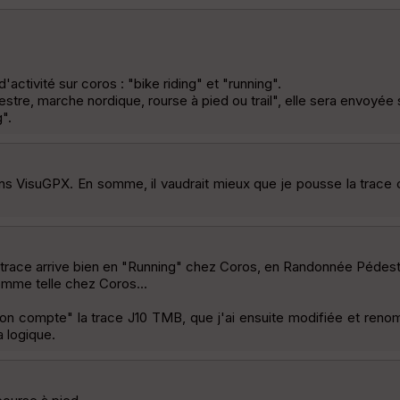
activité sur coros : "bike riding" et "running".
estre, marche nordique, rourse à pied ou trail", elle sera envoyé
".
s VisuGPX. En somme, il vaudrait mieux que je pousse la trace
a trace arrive bien en "Running" chez Coros, en Randonnée Pédestre
comme telle chez Coros...
s mon compte" la trace J10 TMB, que j'ai ensuite modifiée et reno
 logique.