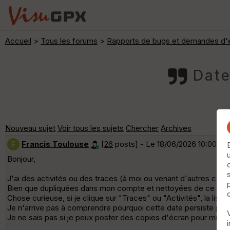
Accueil
>
Tous les forums
>
Rapports de bugs et demandes d'é
Date
Nouveau sujet
Voir tous les sujets
Chercher
Archives
Francis Toulouse
[
26
posts] - Le 18/06/2026 10:00
F
Bonjour,
J'ai des activités ou des traces (à moi ou venant d'autres con
Bien que dupliquées dans mon compte et nettoyées de ce qui ne 
Chose curieuse, si je clique sur "Traces" ou "Activités", la liste
Je n'arrive pas à comprendre pourquoi cette date persiste parf
Je ne sais pas si je peux poster des copies d'écran pour mieu