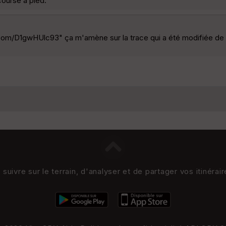
 course à pied.
.com/D1gwHUlc93" ça m'amène sur la trace qui a été modifiée de l
uivre sur le terrain, d'analyser et de partager vos itinérai