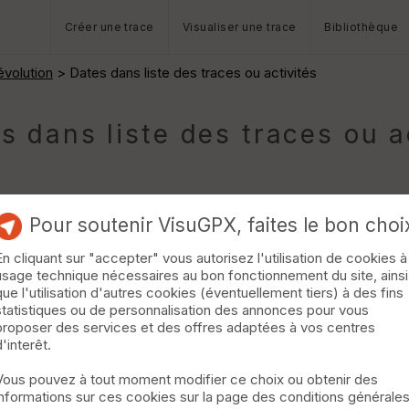
Créer une trace
Visualiser une trace
Bibliothèque
volution
> Dates dans liste des traces ou activités
s dans liste des traces ou a
Pour soutenir VisuGPX, faites le bon choi
En cliquant sur "accepter" vous autorisez l'utilisation de cookies à
usage technique nécessaires au bon fonctionnement du site, ainsi
que l'utilisation d'autres cookies (éventuellement tiers) à des fins
statistiques ou de personnalisation des annonces pour vous
tributeurs) que je reprends et adapte pour mes usages.
proposer des services et des offres adaptées à vos centres
me sert pas, la date reste (pas toujours) en tête de la ligne.
d'interêt.
 ne comporte plus la date en tête de ligne. Mais la date est toujours
ois après modification.
Vous pouvez à tout moment modifier ce choix ou obtenir des
x me faire comprendre.
informations sur ces cookies sur la page des conditions générale