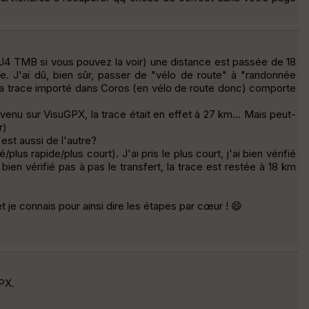
ace J4 TMB si vous pouvez la voir) une distance est passée de 18
J'ai dû, bien sûr, passer de "vélo de route" à "randonnée
, la trace importé dans Coros (en vélo de route donc) comporte
evenu sur VisuGPX, la trace était en effet à 27 km... Mais peut-
r)
est aussi de l'autre?
s rapide/plus court). J'ai pris le plus court, j'ai bien vérifié
bien vérifié pas à pas le transfert, la trace est restée à 18 km
t je connais pour ainsi dire les étapes par cœur ! 😄
GPX.