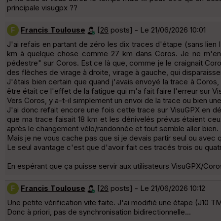
principale visugpx ??
Francis Toulouse
[
26
posts] - Le 21/06/2026 10:01
F
J'ai refais en partant de zéro les dix traces d'étape (sans lien
km à quelque chose comme 27 km dans Coros. Je ne m'en sui
pédestre" sur Coros. Est ce là que, comme je le craignait Coro
des flèches de virage à droite, virage à gauche, qui disparai
J'étais bien certain que quand j'avais envoyé la trace à Coros,
être était ce l'effet de la fatigue qui m'a fait faire l'erreur 
Vers Coros, y a-t-il simplement un envoi de la trace ou bien une
J'ai donc refait encore une fois cette trace sur VisuGPX en déco
que ma trace faisait 18 km et les dénivelés prévus étaient ceux 
après le changement vélo/randonnée et tout semble aller bien.
Mais je ne vous cache pas que si je devais partir seul ou avec 
Le seul avantage c'est que d'avoir fait ces tracés trois ou quat
En espérant que ça puisse servir aux utilisateurs VisuGPX/Coro
Francis Toulouse
[
26
posts] - Le 21/06/2026 10:12
F
Une petite vérification vite faite. J'ai modifié une étape (J10 
Donc à priori, pas de synchronisation bidirectionnelle...