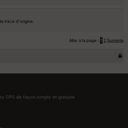
a trace d'origine.
Aller à la page :
1
2
Suivante
res GPS de façon simple et gratuite