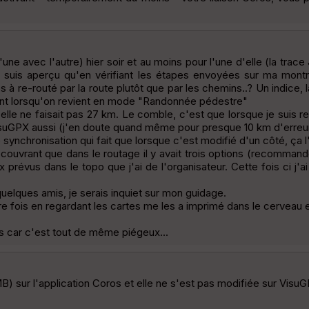
 l'une avec l'autre) hier soir et au moins pour l'une d'elle (la tr
s aperçu qu'en vérifiant les étapes envoyées sur ma montre. 
s à re-routé par la route plutôt que par les chemins..? Un indice
ssent lorsqu'on revient en mode "Randonnée pédestre"
 elle ne faisait pas 27 km. Le comble, c'est que lorsque je suis r
sur VisuGPX aussi (j'en doute quand même pour presque 10 km d'erreu
 synchronisation qui fait que lorsque c'est modifié d'un côté, ça l'
uvrant que dans le routage il y avait trois options (recommandé/plu
prévus dans le topo que j'ai de l'organisateur. Cette fois ci j'ai 
quelques amis, je serais inquiet sur mon guidage.
re fois en regardant les cartes me les a imprimé dans le cerveau e
s car c'est tout de même piégeux...
TMB) sur l'application Coros et elle ne s'est pas modifiée sur Visu