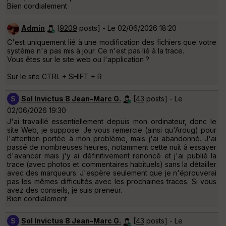
Bien cordialement
Admin
[
9209
posts] - Le 02/06/2026 18:20
C'est uniquement lié à une modification des fichiers que votre
système n'a pas mis à jour. Ce n'est pas lié à la trace.
Vous êtes sur le site web ou l'application ?
Sur le site CTRL + SHIFT + R
S
Sol Invictus 8 Jean-Marc G.
[
43
posts] - Le
02/06/2026 19:30
J'ai travaillé essentiellement depuis mon ordinateur, donc le
site Web, je suppose. Je vous remercie (ainsi qu'Aroug) pour
l'attention portée à mon problème, mais j'ai abandonné. J'ai
passé de nombreuses heures, notamment cette nuit à essayer
d'avancer mais j'y ai définitivement renoncé et j'ai publié la
trace (avec photos et commentaires habituels) sans la détailler
avec des marqueurs. J'espère seulement que je n'éprouverai
pas les mêmes difficultés avec les prochaines traces. Si vous
avez des conseils, je suis preneur.
Bien cordialement
S
Sol Invictus 8 Jean-Marc G.
[
43
posts] - Le