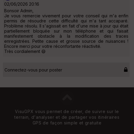
02/06/2026 20:16
Bonsoir Admin,
Je vous remercie vivement pour votre conseil qui m'a enfin
permis de résoudre cette difficulté qui m'a tant accaparé.
Problème résolu. Il s'agissait en fait d'une mise à jour qui était
partiellement bloquée sur mon téléphone et qui faisait
manifestement obstacle à la modification des traces
enregistrées. Petite cause et grosse source de nuisances !
Encore merci pour votre réconfortante réactivité.
Très cordialement 😄
Connectez-vous pour poster
VisuGPX vous permet de créer, de suivre sur le
terrain, d'analyser et de partager vos itinéraires
GPS de façon simple et gratuite