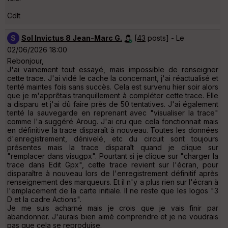
Cdlt
S
Sol Invictus 8 Jean-Marc G.
[
43
posts] - Le
02/06/2026 18:00
Rebonjour,
J'ai vainement tout essayé, mais impossible de renseigner
cette trace. J'ai vidé le cache la concernant, j'ai réactualisé et
tenté maintes fois sans succès. Cela est survenu hier soir alors
que je m'apprêtais tranquillement à compléter cette trace. Elle
a disparu et j'ai dû faire près de 50 tentatives. J'ai également
tenté la sauvegarde en reprenant avec "visualiser la trace"
comme l'a suggéré Aroug. J'ai cru que cela fonctionnait mais
en définitive la trace disparaît à nouveau. Toutes les données
d'enregistrement, dénivelé, etc du circuit sont toujours
présentes mais la trace disparaît quand je clique sur
"remplacer dans visugpx". Pourtant si je clique sur "charger la
trace dans Edit Gpx", cette trace revient sur l'écran, pour
disparaître à nouveau lors de l'enregistrement définitif après
renseignement des marqueurs. Et il n'y a plus rien sur l'écran à
l'emplacement de la carte initiale. Il ne reste que les logos "3
D et la cadre Actions".
Je me suis acharné mais je crois que je vais finir par
abandonner. J'aurais bien aimé comprendre et je ne voudrais
pas que cela se reproduise.