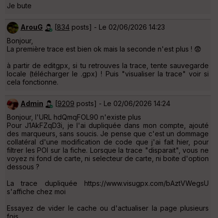
Je bute
ArouG
[
834
posts] - Le 02/06/2026 14:23
Bonjour,
La première trace est bien ok mais la seconde n'est plus ! 😨
à partir de editgpx, si tu retrouves la trace, tente sauvegarde
locale (télécharger le .gpx) ! Puis "visualiser la trace" voir si
cela fonctionne.
Admin
[
9209
posts] - Le 02/06/2026 14:24
Bonjour, l'URL hdQmqFOL90 n'existe plus
Pour J1AkFZqD3i, je l'ai dupliquée dans mon compte, ajouté
des marqueurs, sans soucis. Je pense que c'est un dommage
collatéral d'une modification de code que j'ai fait hier, pour
filtrer les POI sur la fiche. Lorsque la trace "disparait", vous ne
voyez ni fond de carte, ni selecteur de carte, ni boite d'option
dessous ?
La trace dupliquée https://www.visugpx.com/bAztVWegsU
s'affiche chez moi
Essayez de vider le cache ou d'actualiser la page plusieurs
fois.