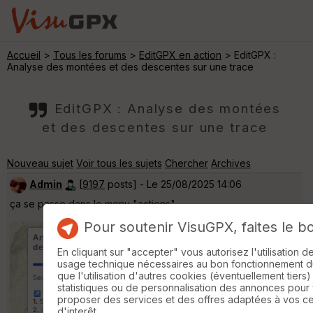
Accueil
>
Tous les forums
>
EditGPX en action
> EditGPX :
Analyse des montées et des descentes sur une trace
EditGPX : Analyse des montées
et des descentes sur une trace
Nouveau sujet
Voir tous les sujets
Chercher
Archives
Admin
[
9197
posts] - Le 25/08/2025 14:06
ça se passe dans le menu "actions"
Pour soutenir VisuGPX, faites le b
En cliquant sur "accepter" vous autorisez l'utilisation 
usage technique nécessaires au bon fonctionnement du 
que l'utilisation d'autres cookies (éventuellement tiers)
statistiques ou de personnalisation des annonces pour
proposer des services et des offres adaptées à vos c
d'interêt.