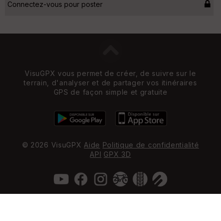
Connectez-vous pour poster
VisuGPX vous permet de créer, de suivre sur le
terrain, d'analyser et de partager vos itinéraires
GPS de façon simple et gratuite
© 2026 VisuGPX
Aide
Politique de confidentialité
API
GPX 3D