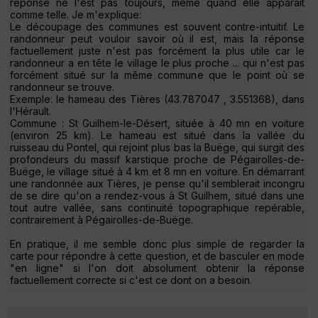
réponse ne l'est pas toujours, même quand elle apparaît
comme telle. Je m'explique:
Le découpage des communes est souvent contre-intuitif. Le
randonneur peut vouloir savoir où il est, mais la réponse
factuellement juste n'est pas forcément la plus utile car le
randonneur a en tête le village le plus proche ... qui n'est pas
forcément situé sur la même commune que le point où se
randonneur se trouve.
Exemple: le hameau des Tières (43.787047 , 3.551368), dans
l'Hérault.
Commune : St Guilhem-le-Désert, située à 40 mn en voiture
(environ 25 km). Le hameau est situé dans la vallée du
ruisseau du Pontel, qui rejoint plus bas la Buëge, qui surgit des
profondeurs du massif karstique proche de Pégairolles-de-
Buëge, le village situé à 4 km et 8 mn en voiture. En démarrant
une randonnée aux Tières, je pense qu'il semblerait incongru
de se dire qu'on a rendez-vous à St Guilhem, situé dans une
tout autre vallée, sans continuité topographique repérable,
contrairement à Pégairolles-de-Buëge.
En pratique, il me semble donc plus simple de regarder la
carte pour répondre à cette question, et de basculer en mode
"en ligne" si l'on doit absolument obtenir la réponse
factuellement correcte si c'est ce dont on a besoin.