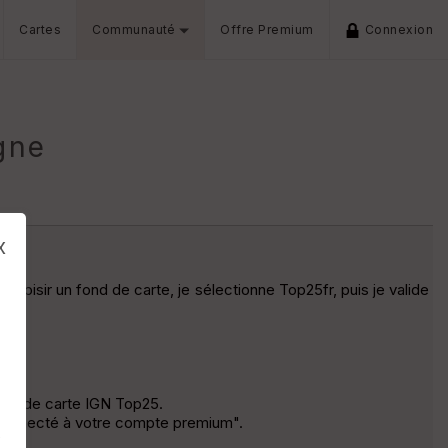
Cartes
Communauté
Offre Premium
Connexion
gne
x
hoisir un fond de carte, je sélectionne Top25fr, puis je valide
fond de carte IGN Top25.
t connecté à votre compte premium".
s