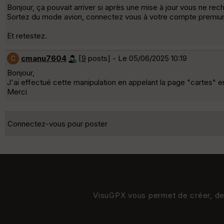
Bonjour, ça pouvait arriver si après une mise à jour vous ne rec
Sortez du mode avion, connectez vous à votre compte premium, a
Et retestez.
cmanu7604
[
9
posts] - Le 05/06/2025 10:19
C
Bonjour,
J'ai effectué cette manipulation en appelant la page "cartes"
Merci
Connectez-vous pour poster
VisuGPX vous permet de créer, de s