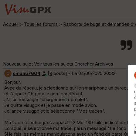
Accueil
>
Tous les forums
>
Rapports de bugs et demandes d'é
Nouveau sujet
Voir tous les sujets
Chercher
Archives
cmanu7604
[
9
posts] - Le 04/06/2025 20:32
C
Bonjour,
Avec du réseau, je sélectionne sur le smartphone un parcours cr
et j'appuie OK pour le nom par défaut.
J'ai un message "chargement complet".
Je quitte visugpx et je passe en mode avion.
Je lance visugpx et je sélectionne "Mes traces".
Ma trace téléchargées apparaît (2 Mo, 139 tuile, indication T
Lorsque je sélectionne ma trace, j'ai un message "Le fond de 
Si je fais les mêmes manipulations avec un fond de carte OpenS