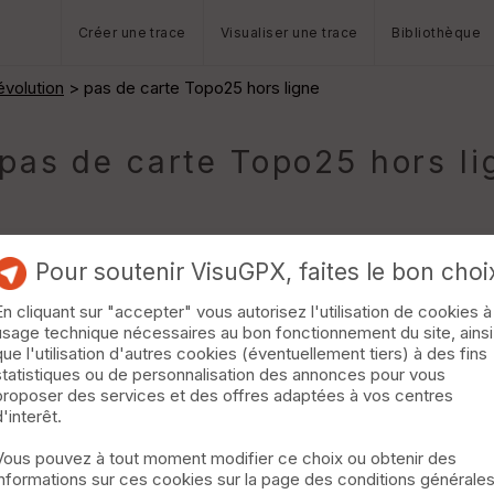
Créer une trace
Visualiser une trace
Bibliothèque
volution
> pas de carte Topo25 hors ligne
pas de carte Topo25 hors li
Pour soutenir VisuGPX, faites le bon choi
En cliquant sur "accepter" vous autorisez l'utilisation de cookies à
éé, puis je sélectionne "rendre disponible hors connexion". Dans c
usage technique nécessaires au bon fonctionnement du site, ainsi
que l'utilisation d'autres cookies (éventuellement tiers) à des fins
statistiques ou de personnalisation des annonces pour vous
proposer des services et des offres adaptées à vos centres
d'interêt.
OP25Fr) et la photo miniature de gauche montre ma trace avec un 
Vous pouvez à tout moment modifier ce choix ou obtenir des
carte TOP25Fr" n'a pas été trouvé. réactualisez la page en étan
informations sur ces cookies sur la page des conditions générale
treet", cela fonctionne.