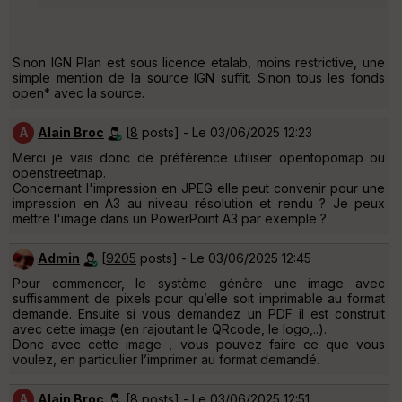
Sinon IGN Plan est sous licence etalab, moins restrictive, une
simple mention de la source IGN suffit. Sinon tous les fonds
open* avec la source.
A
Alain Broc
[
8
posts] - Le 03/06/2025 12:23
Merci je vais donc de préférence utiliser opentopomap ou
openstreetmap.
Concernant l'impression en JPEG elle peut convenir pour une
impression en A3 au niveau résolution et rendu ? Je peux
mettre l'image dans un PowerPoint A3 par exemple ?
Admin
[
9205
posts] - Le 03/06/2025 12:45
Pour commencer, le système génère une image avec
suffisamment de pixels pour qu’elle soit imprimable au format
demandé. Ensuite si vous demandez un PDF il est construit
avec cette image (en rajoutant le QRcode, le logo,..).
Donc avec cette image , vous pouvez faire ce que vous
voulez, en particulier l’imprimer au format demandé.
A
Alain Broc
[
8
posts] - Le 03/06/2025 12:51