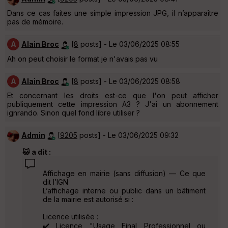
Dans ce cas faites une simple impression JPG, il n’apparaître
pas de mémoire.
A
Alain Broc
[
8
posts] - Le 03/06/2025 08:55
Ah on peut choisir le format je n'avais pas vu
A
Alain Broc
[
8
posts] - Le 03/06/2025 08:58
Et concernant les droits est-ce que l'on peut afficher
publiquement cette impression A3 ? J'ai un abonnement
ignrando. Sinon quel fond libre utiliser ?
Admin
[
9205
posts] - Le 03/06/2025 09:32
🐱 a dit :
Affichage en mairie (sans diffusion) — Ce que
dit l’IGN
L’affichage interne ou public dans un bâtiment
de la mairie est autorisé si :
Licence utilisée :
✔️ Licence "Usage Final Professionnel ou