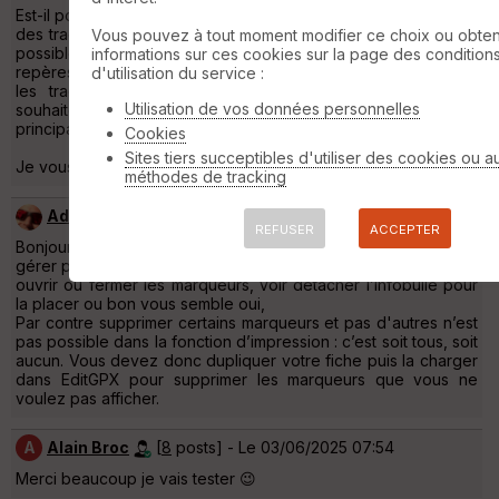
Est-il possible pour faire cela d'utiliser la fonction d'impression
des traces pour créer directement le PDF en A3 ? Mais est-ce
Vous pouvez à tout moment modifier ce choix ou obten
possible avec plusieurs traces ? En ajoutant des points de
informations sur ces cookies sur la page des condition
repères éventuellement différents de ceux déjà présents sur
d'utilisation du service :
les traces et en ne faisant s'afficher que ceux que je
Utilisation de vos données personnelles
souhaiterais) ? Et en contrôlant l'apparence de chaque trace
principale et secondaires individuellement ?
Cookies
Sites tiers succeptibles d'utiliser des cookies ou a
Je vous remercie
méthodes de tracking
Admin
[
9205
posts] - Le 03/06/2025 07:41
REFUSER
ACCEPTER
Bonjour,
gérer plusieurs traces avec leur apparence oui,
ouvrir ou fermer les marqueurs, voir détacher l’infobulle pour
la placer ou bon vous semble oui,
Par contre supprimer certains marqueurs et pas d'autres n’est
pas possible dans la fonction d’impression : c’est soit tous, soit
aucun. Vous devez donc dupliquer votre fiche puis la charger
dans EditGPX pour supprimer les marqueurs que vous ne
voulez pas afficher.
A
Alain Broc
[
8
posts] - Le 03/06/2025 07:54
Merci beaucoup je vais tester 😉