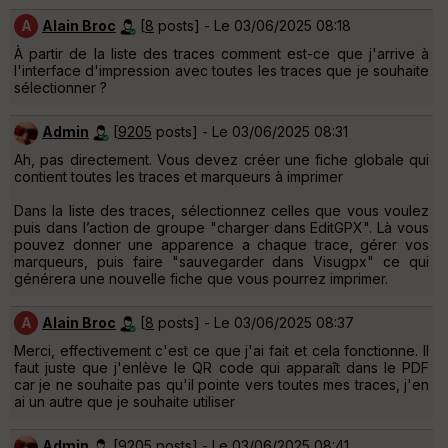
A
Alain Broc
[
8
posts] - Le 03/06/2025 08:18
À partir de la liste des traces comment est-ce que j'arrive à
l'interface d'impression avec toutes les traces que je souhaite
sélectionner ?
Admin
[
9205
posts] - Le 03/06/2025 08:31
Ah, pas directement. Vous devez créer une fiche globale qui
contient toutes les traces et marqueurs à imprimer
Dans la liste des traces, sélectionnez celles que vous voulez
puis dans l’action de groupe "charger dans EditGPX". Là vous
pouvez donner une apparence a chaque trace, gérer vos
marqueurs, puis faire "sauvegarder dans Visugpx" ce qui
générera une nouvelle fiche que vous pourrez imprimer.
A
Alain Broc
[
8
posts] - Le 03/06/2025 08:37
Merci, effectivement c'est ce que j'ai fait et cela fonctionne. Il
faut juste que j'enlève le QR code qui apparaît dans le PDF
car je ne souhaite pas qu'il pointe vers toutes mes traces, j'en
ai un autre que je souhaite utiliser
Admin
[
9205
posts] - Le 03/06/2025 08:41