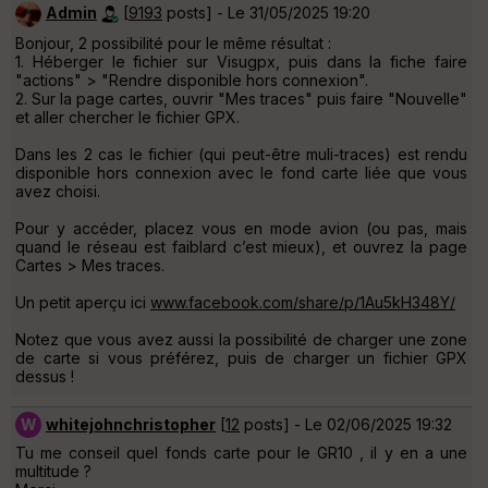
Admin
[
9193
posts] - Le 31/05/2025 19:20
Bonjour, 2 possibilité pour le même résultat :
1. Héberger le fichier sur Visugpx, puis dans la fiche faire
"actions" > "Rendre disponible hors connexion".
2. Sur la page cartes, ouvrir "Mes traces" puis faire "Nouvelle"
et aller chercher le fichier GPX.
Dans les 2 cas le fichier (qui peut-être muli-traces) est rendu
disponible hors connexion avec le fond carte liée que vous
avez choisi.
Pour y accéder, placez vous en mode avion (ou pas, mais
quand le réseau est faiblard c’est mieux), et ouvrez la page
Cartes > Mes traces.
Un petit aperçu ici
www.facebook.com/share/p/1Au5kH348Y/
Notez que vous avez aussi la possibilité de charger une zone
de carte si vous préférez, puis de charger un fichier GPX
dessus !
W
whitejohnchristopher
[
12
posts] - Le 02/06/2025 19:32
Tu me conseil quel fonds carte pour le GR10 , il y en a une
multitude ?