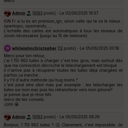
Merci
Admin
[
9193
posts] - Le 02/06/2025 19:37
IGN Fr si tu es en premium_ign, sinon celle qui te va le mieux :
opentopo, openrando, ...
L'echelle des cartes est automatiques à tous les niveaux de
zoom nécessaires (jusqu'au 15 de mémoire)
W
whitejohnchristopher
[
12
posts] - Le 05/06/2025 00:18
Merci pour ton retour,
j'ai 1 113 962 tuiles à charger c'est tres gros, mais surtout dès
que ma connection décroche le telechargement est bloqué
il n'arrive pas à récuperer toutes les tuiles déja chargées et
parfois ca marche .
il y t'il d'autre methode qui bug moins ?
c'est peut etre idiot mais par exemple : les telecharger les
tuiles sur mon mac puis les retransferer vers mon iphone?
je pense que je rève hihi
merci de tes conseils
John 😁
Admin
[
9193
posts] - Le 05/06/2025 08:26
Bonjour, 1 113 962 tuiles ? 🤔 Clairement, c’est impossible. Je