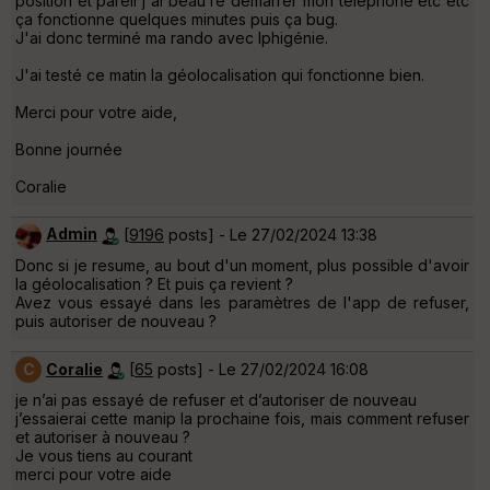
position et pareil j'ai beau re démarrer mon téléphone etc etc
ça fonctionne quelques minutes puis ça bug.
J'ai donc terminé ma rando avec Iphigénie.
J'ai testé ce matin la géolocalisation qui fonctionne bien.
Merci pour votre aide,
Bonne journée
Coralie
Admin
[
9196
posts] - Le 27/02/2024 13:38
Donc si je resume, au bout d'un moment, plus possible d'avoir
la géolocalisation ? Et puis ça revient ?
Avez vous essayé dans les paramètres de l'app de refuser,
puis autoriser de nouveau ?
C
Coralie
[
65
posts] - Le 27/02/2024 16:08
je n’ai pas essayé de refuser et d’autoriser de nouveau
j’essaierai cette manip la prochaine fois, mais comment refuser
et autoriser à nouveau ?
Je vous tiens au courant
merci pour votre aide