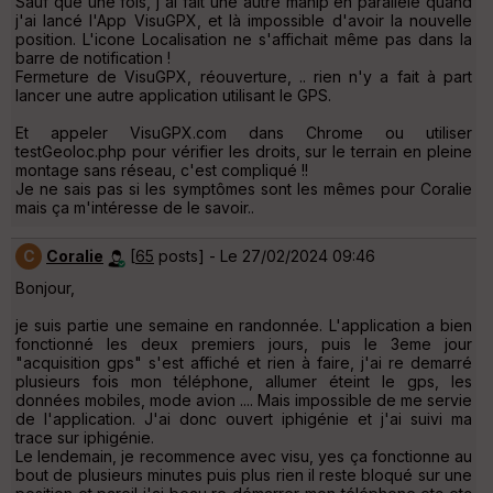
Sauf que une fois, j'ai fait une autre manip en parallèle quand
j'ai lancé l'App VisuGPX, et là impossible d'avoir la nouvelle
position. L'icone Localisation ne s'affichait même pas dans la
barre de notification !
Fermeture de VisuGPX, réouverture, .. rien n'y a fait à part
lancer une autre application utilisant le GPS.
Et appeler VisuGPX.com dans Chrome ou utiliser
testGeoloc.php pour vérifier les droits, sur le terrain en pleine
montage sans réseau, c'est compliqué !!
Je ne sais pas si les symptômes sont les mêmes pour Coralie
mais ça m'intéresse de le savoir..
C
Coralie
[
65
posts] - Le 27/02/2024 09:46
Bonjour,
je suis partie une semaine en randonnée. L'application a bien
fonctionné les deux premiers jours, puis le 3eme jour
"acquisition gps" s'est affiché et rien à faire, j'ai re demarré
plusieurs fois mon téléphone, allumer éteint le gps, les
données mobiles, mode avion .... Mais impossible de me servie
de l'application. J'ai donc ouvert iphigénie et j'ai suivi ma
trace sur iphigénie.
Le lendemain, je recommence avec visu, yes ça fonctionne au
bout de plusieurs minutes puis plus rien il reste bloqué sur une