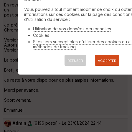
En revanche quand je lance en arrière plan ' Visorando' pour
Vous pouvez à tout moment modifier ce choix ou obten
un enregistrement de parcours ou un
informations sur ces cookies sur la page des condition
positionnement...VisuGPX me localise très bien.
d'utilisation du service :
Je précise que toute les mises à jour sont faites...aussi bien
Utilisation de vos données personnelles
Chrome que VisuGPX.
Cookies
Version Android : 12 version one UI : 4.1
Sites tiers succeptibles d'utiliser des cookies ou a
Autorisation : Position.
méthodes de tracking
Version : 1.1.6
La position est autorisée de VisuGPX dans Chrome.
REFUSER
ACCEPTER
Bref j'espère vous avoir donné le maximum d'information.
Je reste à votre dispo pour de plus amples informations.
Merci par avance.
Sportivement.
Emmanuel
Admin
[
9196
posts] - Le 23/01/2024 22:44
Bonjour,