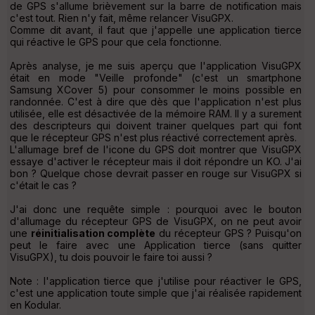
de GPS s'allume brièvement sur la barre de notification mais
c'est tout. Rien n'y fait, même relancer VisuGPX.
Comme dit avant, il faut que j'appelle une application tierce
qui réactive le GPS pour que cela fonctionne.
Après analyse, je me suis aperçu que l'application VisuGPX
était en mode "Veille profonde" (c'est un smartphone
Samsung XCover 5) pour consommer le moins possible en
randonnée. C'est à dire que dès que l'application n'est plus
utilisée, elle est désactivée de la mémoire RAM. Il y a surement
des descripteurs qui doivent trainer quelques part qui font
que le récepteur GPS n'est plus réactivé correctement après.
L'allumage bref de l'icone du GPS doit montrer que VisuGPX
essaye d'activer le récepteur mais il doit répondre un KO. J'ai
bon ? Quelque chose devrait passer en rouge sur VisuGPX si
c'était le cas ?
J'ai donc une requête simple : pourquoi avec le bouton
d'allumage du récepteur GPS de VisuGPX, on ne peut avoir
une
réinitialisation complète
du récepteur GPS ? Puisqu'on
peut le faire avec une Application tierce (sans quitter
VisuGPX), tu dois pouvoir le faire toi aussi ?
Note : l'application tierce que j'utilise pour réactiver le GPS,
c'est une application toute simple que j'ai réalisée rapidement
en Kodular.