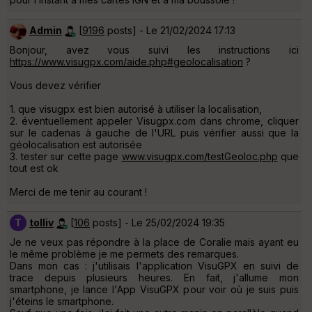
Admin
[
9196
posts] - Le 21/02/2024 17:13
Bonjour, avez vous suivi les instructions ici
https://www.visugpx.com/aide.php#geolocalisation
?
Vous devez vérifier
1. que visugpx est bien autorisé à utiliser la localisation,
2. éventuellement appeler Visugpx.com dans chrome, cliquer
sur le cadenas à gauche de l'URL puis vérifier aussi que la
géolocalisation est autorisée
3. tester sur cette page
www.visugpx.com/testGeoloc.php
que
tout est ok
Merci de me tenir au courant !
T
tolliv
[
106
posts] - Le 25/02/2024 19:35
Je ne veux pas répondre à la place de Coralie mais ayant eu
le même problème je me permets des remarques.
Dans mon cas : j'utilisais l'application VisuGPX en suivi de
trace depuis plusieurs heures. En fait, j'allume mon
smartphone, je lance l'App VisuGPX pour voir où je suis puis
j'éteins le smartphone.