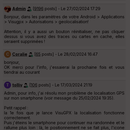
Admin
[
9196
posts] - Le 27/02/2024 17:29
Bonjour, dans les paramètres de votre Android > Applications
> Visugpx > Autorisations > geolocalisation!
Attention, il y a aussi un bouton réinitialiser, ne pas cliquer
dessus si vous avez des traces ou cartes en cache, elles
seraient supprimées !
C
Coralie
[
65
posts] - Le 28/02/2024 16:47
bonjour,
OK merci pour l'info, j'essaierai la prochaine fois et vous
tiendrai au courant
T
tolliv
[
106
posts] - Le 17/03/2024 21:19
Admin, pour info, j'ai résolu mon problème de localisation GPS
sur mon smartphone (voir message du 25/02/2024 19:35).
Petit rappel :
la 1e fois que je lance VisuGPX la localisation fonctionne
correctement.
Puis j'éteins le smartphone pour continuer ma randonnée et le
rallume plus loin : là, le positionnement ne se fait plus, l'icone