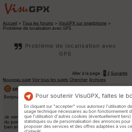
Accueil
>
Tous les forums
>
VisuGPX sur smartphone
>
Probléme de localisation avec GPS
Probléme de localisation avec
GPS
Aller à la page :
1
2
Suivante
Nouveau sujet
Voir tous les sujets
Chercher
Archives
C
cmanu7604
[
9
posts] - Le 23/01/2024 19:25
Pour soutenir VisuGPX, faites le b
Bonjour,
En cliquant sur "accepter" vous autorisez l'utilisation 
usage technique nécessaires au bon fonctionnement du 
que l'utilisation d'autres cookies (éventuellement tiers)
Je viens de constater que depuis un mois, le positionnement
statistiques ou de personnalisation des annonces pour
du point rouge sur la carte du GPS ne fonctionne pas aussi
proposer des services et des offres adaptées à vos c
bien en réseau qu'en hors ligne.
d'interêt.