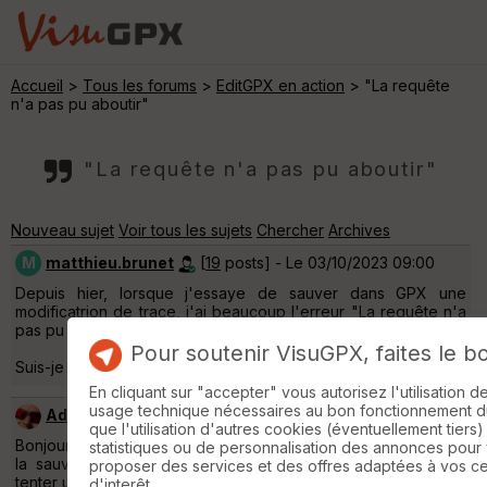
Accueil
>
Tous les forums
>
EditGPX en action
> "La requête
n'a pas pu aboutir"
"La requête n'a pas pu aboutir"
Nouveau sujet
Voir tous les sujets
Chercher
Archives
M
matthieu.brunet
[
19
posts] - Le 03/10/2023 09:00
Depuis hier, lorsque j'essaye de sauver dans GPX une
modificatrion de trace, j'ai beaucoup l'erreur "La requête n'a
pas pu aboutir".
Pour soutenir VisuGPX, faites le b
Suis-je le seul ?
En cliquant sur "accepter" vous autorisez l'utilisation 
usage technique nécessaires au bon fonctionnement du 
Admin
[
9196
posts] - Le 03/10/2023 12:40
que l'utilisation d'autres cookies (éventuellement tiers)
Bonjour, trace longue ? Réseau faiblard ? Vous pouvez utiliser
statistiques ou de personnalisation des annonces pour
la sauvegarde locale pour ne pas perdre votre travail, et
proposer des services et des offres adaptées à vos c
tenter un enregistrement dans visugpx ultérieurement.
d'interêt.