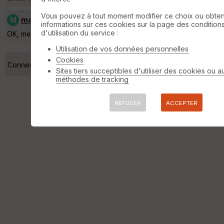
Vous pouvez à tout moment modifier ce choix ou obten
M
matthieu.brunet
[
19
posts] - Le 03/10/2023 22:38
informations sur ces cookies sur la page des condition
d'utilisation du service :
OK, merci. Ça fonctionne mieux à présent.
Utilisation de vos données personnelles
Cookies
Connectez-vous pour poster
Sites tiers succeptibles d'utiliser des cookies ou a
méthodes de tracking
REFUSER
ACCEPTER