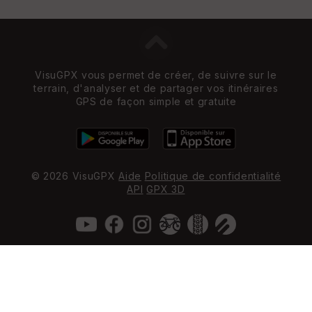
VisuGPX vous permet de créer, de suivre sur le
terrain, d'analyser et de partager vos itinéraires
GPS de façon simple et gratuite
© 2026 VisuGPX
Aide
Politique de confidentialité
API
GPX 3D