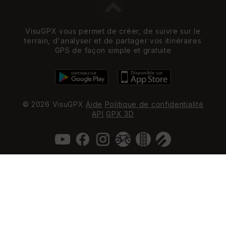
VisuGPX vous permet de créer, de suivre sur le
terrain, d'analyser et de partager vos itinéraires
GPS de façon simple et gratuite
© 2026 VisuGPX
Aide
Politique de confidentialité
API
GPX 3D