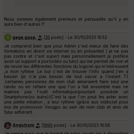
Nous sommes également preneurs et persuadés qu'il y en
aura bien d'autres !?
G
gege.gasp.
[
35
posts] - Le 30/10/2023 16:52
Je comprend bien que pour Admin c'est mieux de faire des
formations en direct via internet ou en présentiel ( je ne suis
pas contre et c'est super) mais personnellement je préfère
avoir un support a jour(vidéo ou tuto) qui me permet de voir et
de revoir les différentes fonctions du logiciel qui m'intéressent
,a mon rythme .Le but c'est de trouver l'info quand j'en a
besoin (je n'ai pas besoin de tout savoir a l'instant T)
.certaines personnes de mon club aimeraient faire seul une
rando ou en refaire une que l'on a fait ensemble mais ne
maitrise pas l'outil informatique(pourtant possède un
Smartphone(ou autre))C'est la que l'on peut les aider avec
une petite initiation , a leur rythme (grâce aux vidéo)et pour
moi de promouvoir Visugpx au sein de mon club et ainsi de
futur adhérant .
Angstrom
[
1990
posts] - Le 30/10/2023 16:58
Je pense aussi que le format de tutos courts mis à disposition