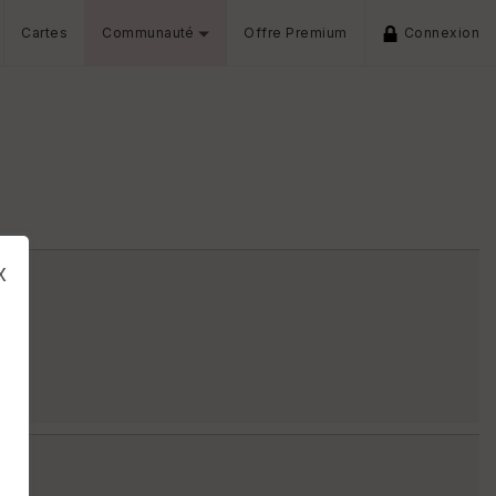
Cartes
Communauté
Offre Premium
Connexion
x
s