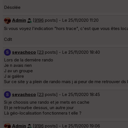
Désolée
Admin
[
9196
posts] - Le 25/11/2020 11:20
Si vous voyez l'indication "hors trace", c'est que vous êtes loc
Cdlt
sevachoco
[
23
posts] - Le 25/11/2020 18:40
S
Lors de la dernière rando
Je n avais rien
J av un groupe
J ai galère
Sur ce site y a plein de rando mais j ai peur de me retrouver ds
sevachoco
[
23
posts] - Le 25/11/2020 18:45
S
Si je choosis une rando et je mets en cache
Et je retrourbe dessus, un autre jour
Là géo-localisation fonctionnera t elle ?
Admin
[
9196
posts] - Le 25/11/2020 19:06