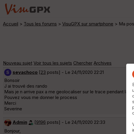
Accueil
>
Tous les forums
>
VisuGPX sur smartphone
> Ma posi
Nouveau sujet
Voir tous les sujets
Chercher
Archives
sevachoco
[
23
posts] - Le 24/11/2020 22:21
S
Bonsoir
J ai trouvé des rando
Mais je n arrive pax a me geolocaliser sur le trace pendant la r
Pouvez vous me donner le process
Merci
Severine
Admin
[
9196
posts] - Le 24/11/2020 22:33
Bonjour,