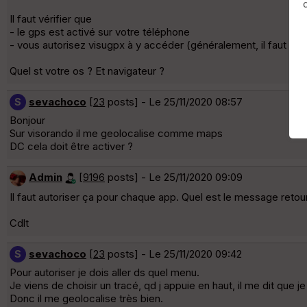
Il faut vérifier que
- le gps est activé sur votre téléphone
- vous autorisez visugpx à y accéder (généralement, il faut cli
Quel st votre os ? Et navigateur ?
sevachoco
[
23
posts] - Le 25/11/2020 08:57
S
Bonjour
Sur visorando il me geolocalise comme maps
DC cela doit être activer ?
Admin
[
9196
posts] - Le 25/11/2020 09:09
Il faut autoriser ça pour chaque app. Quel est le message retou
Cdlt
sevachoco
[
23
posts] - Le 25/11/2020 09:42
S
Pour autoriser je dois aller ds quel menu.
Je viens de choisir un tracé, qd j appuie en haut, il me dit que je
Donc il me geolocalise très bien.