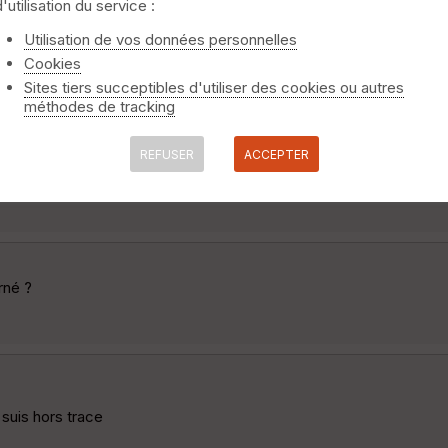
d'utilisation du service :
Utilisation de vos données personnelles
Cookies
quer sur le cadenas dans l'URL pour accéder aux autorisations)
Sites tiers succeptibles d'utiliser des cookies ou autres
méthodes de tracking
REFUSER
ACCEPTER
rné ?
 suis hors trace