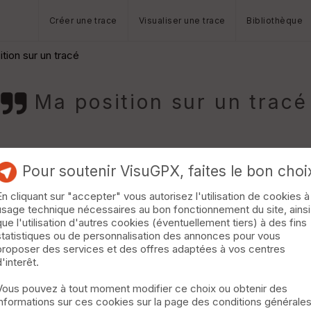
Créer une trace
Visualiser une trace
Bibliothèque
tion sur un tracé
Ma position sur un tracé
Pour soutenir VisuGPX, faites le bon choi
En cliquant sur "accepter" vous autorisez l'utilisation de cookies à
usage technique nécessaires au bon fonctionnement du site, ainsi
ando.
que l'utilisation d'autres cookies (éventuellement tiers) à des fins
statistiques ou de personnalisation des annonces pour vous
proposer des services et des offres adaptées à vos centres
d'interêt.
Vous pouvez à tout moment modifier ce choix ou obtenir des
informations sur ces cookies sur la page des conditions générale