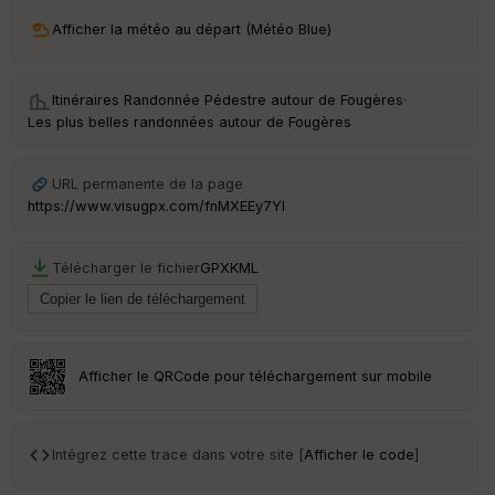
ri
v
Afficher la météo au départ (Météo Blue)
é
e
Itinéraires Randonnée Pédestre autour de
Fougères
·
C
Les plus belles randonnées autour de Fougères
ou
le
ur
URL permanente de la page
https://www.visugpx.com/fnMXEEy7YI
Télécharger le fichier
GPX
KML
Ep
ai
ss
eu
r
Afficher le QRCode pour téléchargement sur mobile
Tr
an
sp
Intégrez cette trace dans votre site [
Afficher le code
]
ar
en