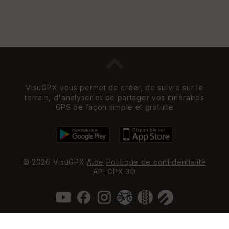
VisuGPX vous permet de créer, de suivre sur le
terrain, d'analyser et de partager vos itinéraires
GPS de façon simple et gratuite
© 2026 VisuGPX
Aide
Politique de confidentialité
API
GPX 3D