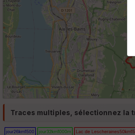
Traces multiples, sélectionnez la t
jour26km1500
jour32km1000m
Lac de Lescheraines50km1