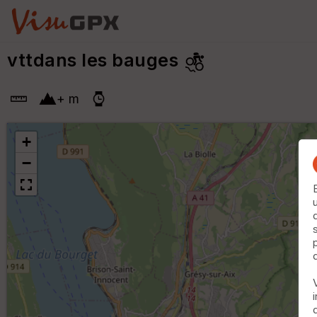
vttdans les bauges
+
m
+
−