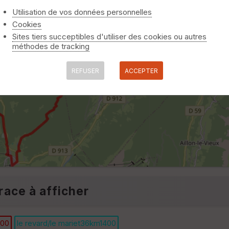
Utilisation de vos données personnelles
Cookies
Sites tiers succeptibles d'utiliser des cookies ou autres
méthodes de tracking
REFUSER
ACCEPTER
race à afficher
500
le revard/le mariet36km1400