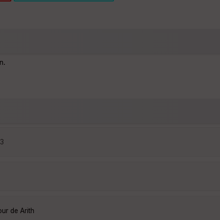
n.
23
ur de Arith