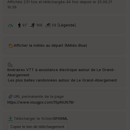
Affichée 231 fois et téléchargée 44 fois depuis le 25.09.21
d
10:39
é
p
ar
t
97
168
58 [
Légende
]
ar
ri
v
Afficher la météo au départ (Météo Blue)
é
e
C
Itinéraires VTT à assistance électrique autour de
Le Grand-
ou
Abergement
le
·
Les plus belles randonnées autour de Le Grand-Abergement
ur
URL permanente de la page
https://www.visugpx.com/fSpRiUN7Br
Ep
ai
Télécharger le fichier
GPX
KML
ss
eu