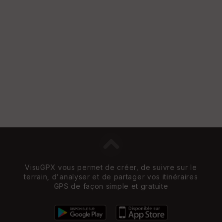
Vi
e
w
VisuGPX vous permet de créer, de suivre sur le
terrain, d'analyser et de partager vos itinéraires
GPS de façon simple et gratuite