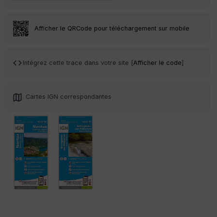
r
Tr
Afficher le QRCode pour téléchargement sur mobile
an
sp
ar
en
Intégrez cette trace dans votre site [
Afficher le code
]
ce
Po
Cartes IGN correspondantes
int
illé
s
S
e
n
s
St
re
et