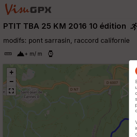
PTIT TBA 25 KM 2016 10 édition
modifs: pont sarrasin, raccord californie
+
m
/
m
+
−