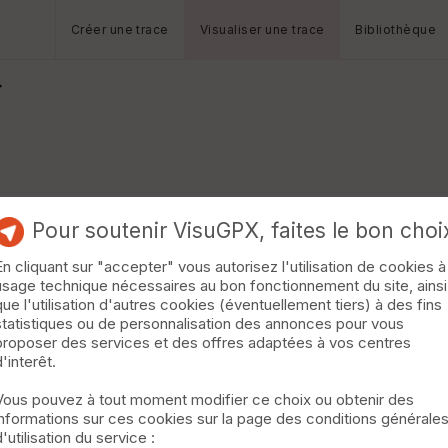
Créer une trace
Visualiser une trace
Bibliothèque
Pour soutenir VisuGPX, faites le bon choi
En cliquant sur "accepter" vous autorisez l'utilisation de cookies à
usage technique nécessaires au bon fonctionnement du site, ainsi
que l'utilisation d'autres cookies (éventuellement tiers) à des fins
statistiques ou de personnalisation des annonces pour vous
proposer des services et des offres adaptées à vos centres
d'interêt.
Vous pouvez à tout moment modifier ce choix ou obtenir des
informations sur ces cookies sur la page des conditions générale
d'utilisation du service :