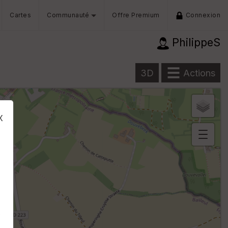
Cartes
Communauté
Offre Premium
Connexion
PhilippeS
3D
Actions
x
B
or
n
e
s
ki
lo
s
m
ét