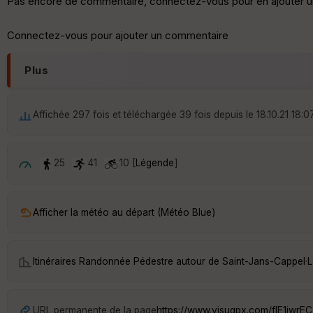
Pas encore de commentaire, connectez-vous pour en ajouter u
Connectez-vous pour ajouter un commentaire
Plus
Affichée 297 fois et téléchargée 39 fois depuis le 18.10.21 18:0
25
41
10 [
Légende
]
Afficher la météo au départ (Météo Blue)
Itinéraires Randonnée Pédestre autour de
Saint-Jans-Cappel
·
L
URL permanente de la page
https://www.visugpx.com/fIE1iwrE