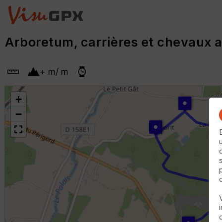
Arboretum, carrières et chevaux a
+
m
/
m
+
−