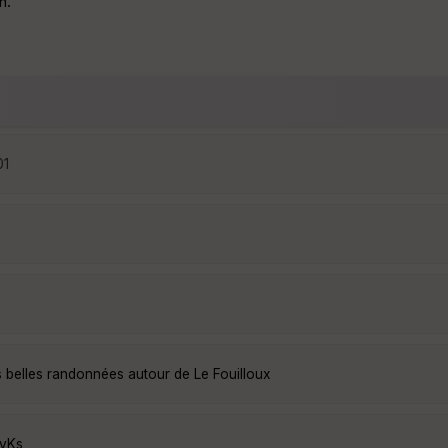
n.
01
s belles randonnées autour de Le Fouilloux
pyKs