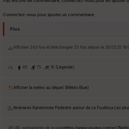
Pas encore de commentaire, connectez-vous pour en ajouter u
Connectez-vous pour ajouter un commentaire
Plus
Affichée 243 fois et téléchargée 23 fois depuis le 26.03.25 19:
49
75
18 [
Légende
]
Afficher la météo au départ (Météo Blue)
Itinéraires Randonnée Pédestre autour de
Le Fouilloux
·
Les plu
URL permanente de la page
https://www.visugpx.com/ez7Ns6