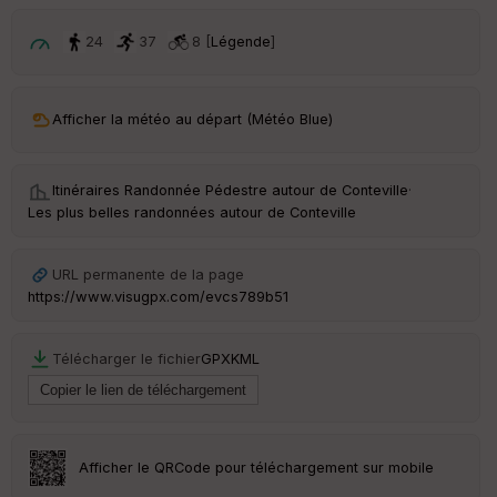
24
37
8 [
Légende
]
Afficher la météo au départ (Météo Blue)
Itinéraires Randonnée Pédestre autour de
Conteville
·
Les plus belles randonnées autour de Conteville
URL permanente de la page
https://www.visugpx.com/evcs789b51
Télécharger le fichier
GPX
KML
Afficher le QRCode pour téléchargement sur mobile