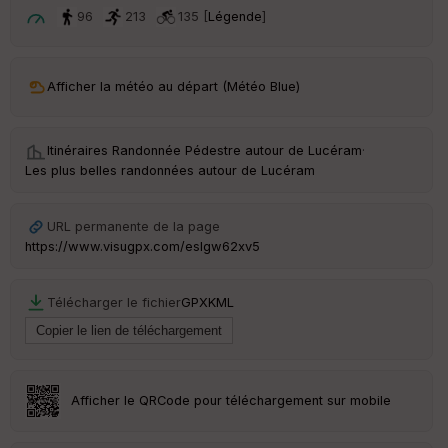
t
96
213
135 [
Légende
]
ar
ri
v
Afficher la météo au départ (Météo Blue)
é
e
Itinéraires Randonnée Pédestre autour de
Lucéram
·
C
Les plus belles randonnées autour de Lucéram
ou
le
ur
URL permanente de la page
https://www.visugpx.com/esIgw62xv5
Télécharger le fichier
GPX
KML
Ep
ai
ss
eu
r
Afficher le QRCode pour téléchargement sur mobile
Tr