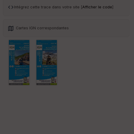
an
sp
Intégrez cette trace dans votre site [
Afficher le code
]
ar
en
ce
Cartes IGN correspondantes
Po
int
illé
s
S
e
n
s
St
re
et
Vi
e
w