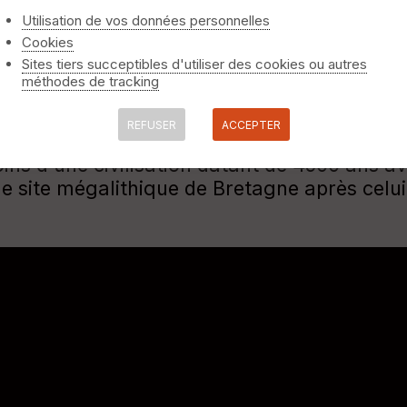
Utilisation de vos données personnelles
Cookies
Sites tiers succeptibles d'utiliser des cookies ou autres
méthodes de tracking
es
REFUSER
ACCEPTER
des de Cojoux et de Tréal s'étend sur plus d
ins d'une civilisation datant de 4500 ans a
 site mégalithique de Bretagne après celui