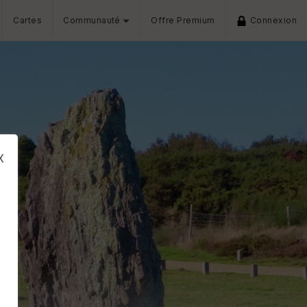
Cartes
Communauté
Offre Premium
Connexion
x
s