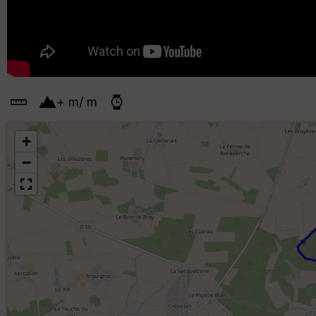
+
m
/
m
+
−