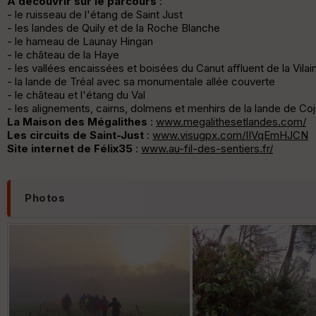
A découvrir sur le parcours
:
- le ruisseau de l'étang de Saint Just
- les landes de Quily et de la Roche Blanche
- le hameau de Launay Hingan
- le château de la Haye
- les vallées encaissées et boisées du Canut affluent de la Vilai
- la lande de Tréal avec sa monumentale allée couverte
- le château et l'étang du Val
- les alignements, cairns, dolmens et menhirs de la lande de Co
La Maison des Mégalithes
:
www.megalithesetlandes.com/
Les circuits de Saint-Just
:
www.visugpx.com/IIVqEmHJCN
Site internet de Félix35
:
www.au-fil-des-sentiers.fr/
Photos