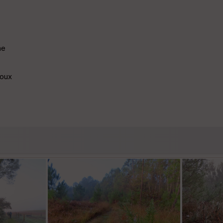
ne
joux