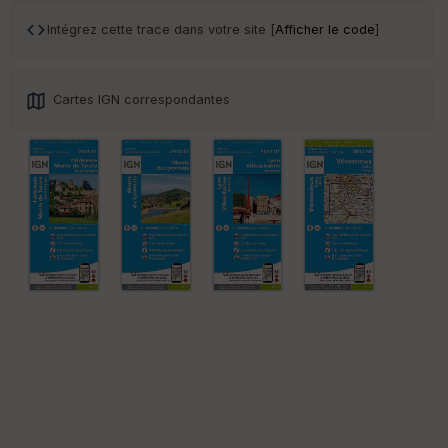
an
sp
Intégrez cette trace dans votre site [
Afficher le code
]
ar
en
ce
Cartes IGN correspondantes
Po
int
illé
s
S
e
n
s
St
re
et
Vi
e
w