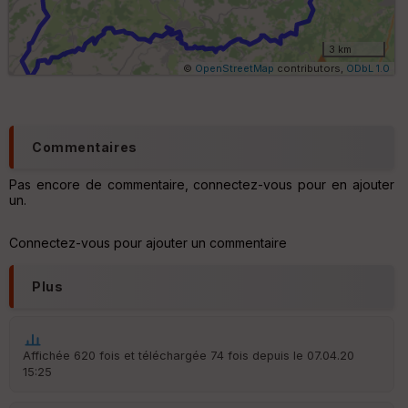
lo
m
ét
ri
3 km
q
©
OpenStreetMap
contributors,
ODbL 1.0
u
e
s
C
Commentaires
o
u
Pas encore de commentaire, connectez-vous pour en ajouter
v
un.
er
tu
re
Connectez-vous pour ajouter un commentaire
IG
N
Plus
Aff
ic
he
r
Affichée 620 fois et téléchargée 74 fois depuis le 07.04.20
d
15:25
é
p