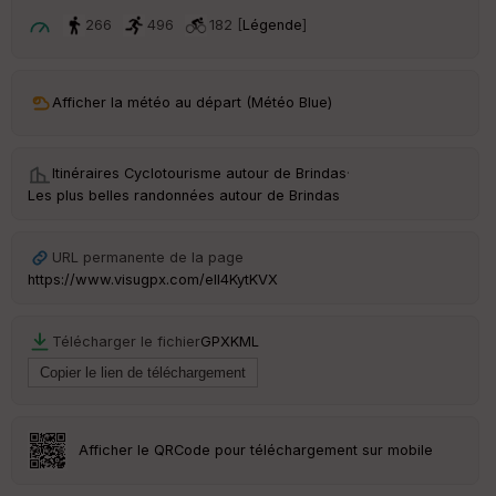
ar
t
266
496
182 [
Légende
]
ar
ri
v
Afficher la météo au départ (Météo Blue)
é
e
Itinéraires Cyclotourisme autour de
Brindas
·
C
Les plus belles randonnées autour de Brindas
ou
le
ur
URL permanente de la page
https://www.visugpx.com/elI4KytKVX
Télécharger le fichier
GPX
KML
Ep
ai
ss
eu
r
Afficher le QRCode pour téléchargement sur mobile
Tr