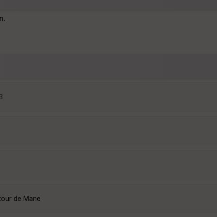
n.
3
utour de Mane