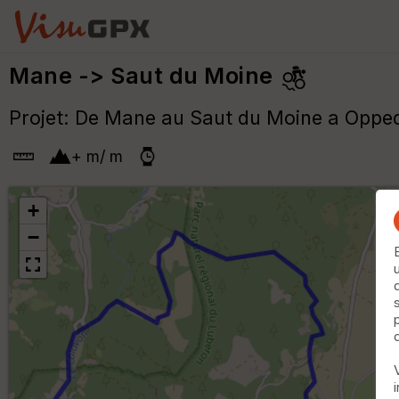
Mane -> Saut du Moine
Projet: De Mane au Saut du Moine a Opped
+
m
/
m
+
−