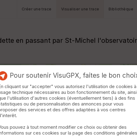
Créer une trace
Visualiser une trace
Bibliothèque
ette en passant par St-Michel l'observatoi
Pour soutenir VisuGPX, faites le bon choi
En cliquant sur "accepter" vous autorisez l'utilisation de cookies à
usage technique nécessaires au bon fonctionnement du site, ainsi
que l'utilisation d'autres cookies (éventuellement tiers) à des fins
statistiques ou de personnalisation des annonces pour vous
proposer des services et des offres adaptées à vos centres
d'interêt.
Vous pouvez à tout moment modifier ce choix ou obtenir des
informations sur ces cookies sur la page des conditions générale