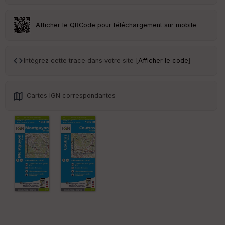
Tr
an
sp
Afficher le QRCode pour téléchargement sur mobile
ar
en
ce
Intégrez cette trace dans votre site [
Afficher le code
]
Po
int
illé
Cartes IGN correspondantes
s
S
e
n
s
St
re
et
Vi
e
w