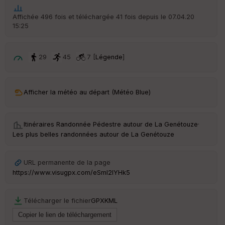
p
ar
Affichée 496 fois et téléchargée 41 fois depuis le 07.04.20
t
15:25
ar
ri
v
29
45
7 [
Légende
]
é
e
C
Afficher la météo au départ (Météo Blue)
ou
le
ur
Itinéraires Randonnée Pédestre autour de
La Genétouze
·
Les plus belles randonnées autour de La Genétouze
URL permanente de la page
Ep
https://www.visugpx.com/eSmI2IYHk5
ai
ss
eu
Télécharger le fichier
GPX
KML
r