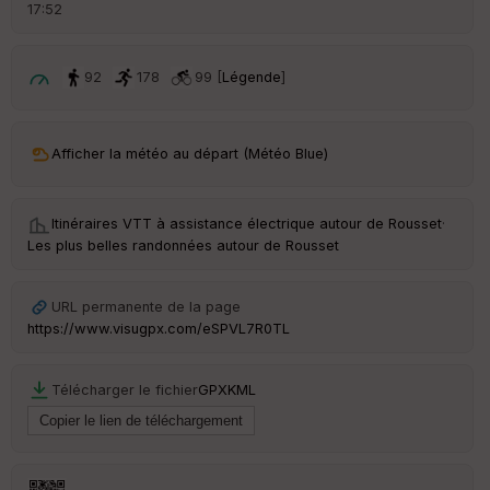
d
17:52
é
p
ar
t
92
178
99 [
Légende
]
ar
ri
v
Afficher la météo au départ (Météo Blue)
é
e
Itinéraires VTT à assistance électrique autour de
Rousset
·
C
Les plus belles randonnées autour de Rousset
ou
le
ur
URL permanente de la page
https://www.visugpx.com/eSPVL7R0TL
Télécharger le fichier
GPX
KML
Ep
ai
ss
eu
r