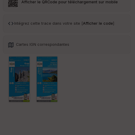
Afficher le QRCode pour téléchargement sur mobile
Tr
an
sp
Intégrez cette trace dans votre site [
Afficher le code
]
ar
en
ce
Cartes IGN correspondantes
Po
int
illé
s
S
e
n
s
St
re
et
Vi