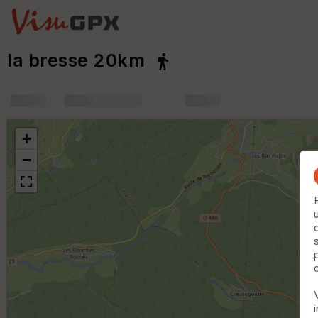
la bresse 20km
+
m
+
−