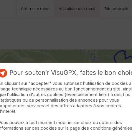
Créer une trace
Visualiser une trace
Bibliothèque
Pour soutenir VisuGPX, faites le bon choi
En cliquant sur "accepter" vous autorisez l'utilisation de cookies à
usage technique nécessaires au bon fonctionnement du site, ainsi
que l'utilisation d'autres cookies (éventuellement tiers) à des fins
statistiques ou de personnalisation des annonces pour vous
proposer des services et des offres adaptées à vos centres
d'interêt.
Vous pouvez à tout moment modifier ce choix ou obtenir des
informations sur ces cookies sur la page des conditions générale