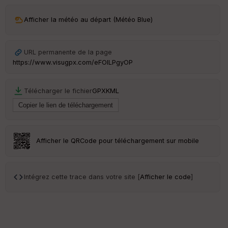
ur
Afficher la météo au départ (Météo Blue)
URL permanente de la page
Ep
https://www.visugpx.com/eFOlLPgyOP
ai
ss
eu
r
Télécharger le fichier
GPX
KML
Tr
an
sp
Afficher le QRCode pour téléchargement sur mobile
ar
en
ce
Intégrez cette trace dans votre site [
Afficher le code
]
Po
int
illé
s