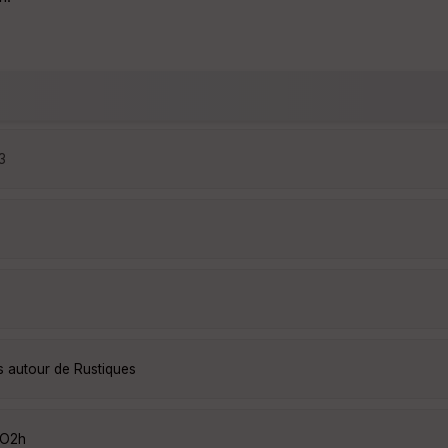
3
s autour de Rustiques
OO2h