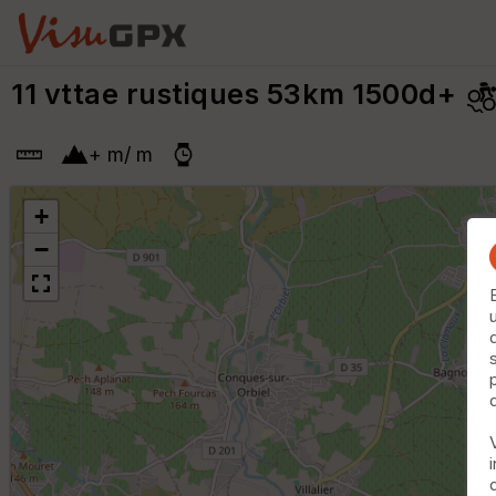
11 vttae rustiques 53km 1500d+
+
m
/
m
+
−